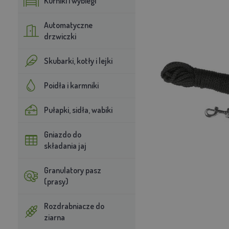
Kurniki i wybiegi
Automatyczne
drzwiczki
Skubarki, kotły i lejki
Poidła i karmniki
Pułapki, sidła, wabiki
Gniazdo do
składania jaj
Granulatory pasz
(prasy)
Rozdrabniacze do
ziarna