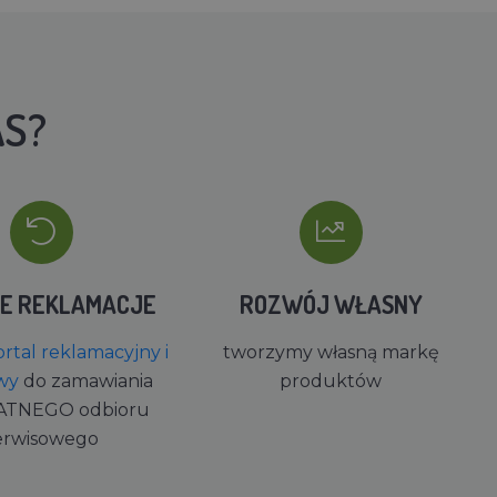
AS?
IE REKLAMACJE
ROZWÓJ WŁASNY
rtal reklamacyjny i
tworzymy własną markę
wy
do zamawiania
produktów
ATNEGO odbioru
erwisowego