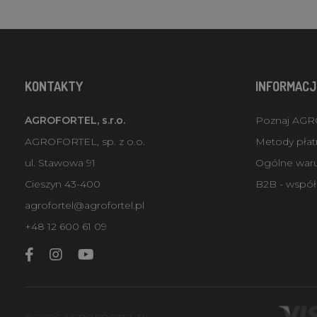
KONTAKTY
INFORMACJ
AGROFORTEL, s.r.o.
Poznaj AG
AGROFORTEL, sp. z o.o.
Metody płatn
ul. Stawowa 91
Ogólne war
Cieszyn 43-400
B2B - współ
agrofortel@agrofortel.pl
+48 12 600 61 09