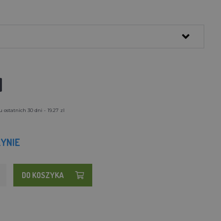
l
ostatnich 30 dni - 19.27 zl
YNIE
DO KOSZYKA