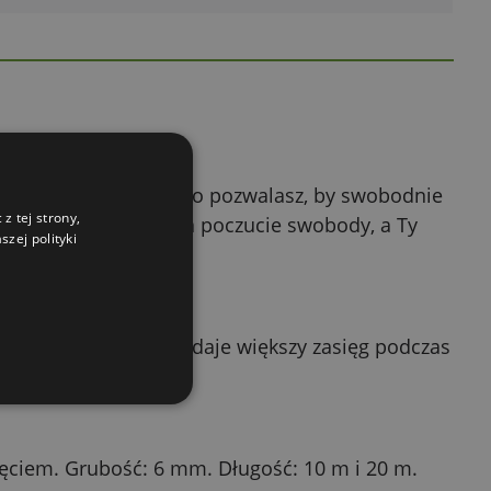
rzymasz ją w ręce albo pozwalasz, by swobodnie
z tej strony,
ub ją chwycić. Pies ma poczucie swobody, a Ty
zej polityki
estrzeni. Wersja 20 m daje większy zasięg podczas
ęciem. Grubość: 6 mm. Długość: 10 m i 20 m.