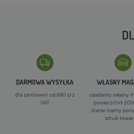
DL
DARMOWA WYSYŁKA
WŁASNY MA
dla zamówień od 690 zł z
osiadamy własny 
VAT
powierzchni 200
stanie mamy pon
sztuk towa