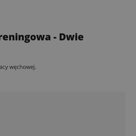
treningowa
- Dwie
racy węchowej.