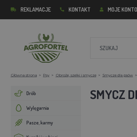
REKLAMACJE
KONTAKT
MOJE KONT
Główna strona
Psy
Obroże, szelki i smycze
Smycze dla psów
SMYCZ D
Drób
Wylęgarnia
Pasze, karmy