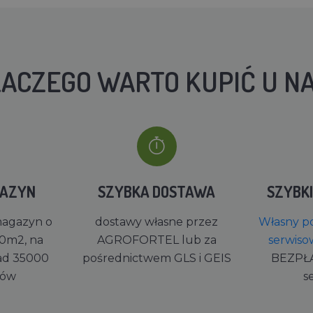
ACZEGO WARTO KUPIĆ U N
GAZYN
SZYBKA DOSTAWA
SZYBK
magazyn o
dostawy własne przez
Własny po
0m2, na
AGROFORTEL lub za
serwiso
ad 35000
pośrednictwem GLS i GEIS
BEZPŁ
rów
s