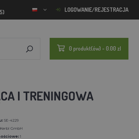
LOGOWANIE/REJESTRACJA
5)
0 produkt(ów) - 0.00 zl
ĄCA I TRENINGOWA
u:
SE-4229
t Kerbl GmbH
nościowe:
1