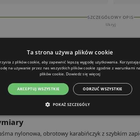
SZCZEGÓŁOWY OPIS
Ukryj
ży smycz tropiąca
Ta strona używa plików cookie
st używana przede wszystkim do nauki przywołania. T
rzysta z plików cookie, aby zapewnić lepszą wygodę użytkowania. Korzystając 
 ziemi, ale w każdej chwili możesz na nią nadepnąć l
odę na używanie przez nas wszystkich plików cookie zgodnie z warunkami nas
m kontrolę.
plików cookie.
Dowiedz się więcej
odpowiednią długość
AKCEPTUJ WSZYSTKIE
ODRZUĆ WSZYSTKIE
zi się do krótszej pracy i treningu na mniejszej prz
POKAŻ SZCZEGÓŁY
nia na większą odległość.
ymiary
aśma nylonowa, obrotowy karabińczyk z szybkim zapi