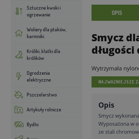
Sztuczne kwoki i
OPIS
ogrzewanie
Woliery dla ptaków,
Smycz dl
karmniki
długości
Króliki, klatki dla
królików
Wytrzymała nylono
Ogrodzenia
elektryczne
NAJWAŻNIEJSZE Z
Pszczelarstwo
Opis
Artykuły rolnicze
Smycz wykonana 
Wyposażona w ob
Bydło
ze stali chromow