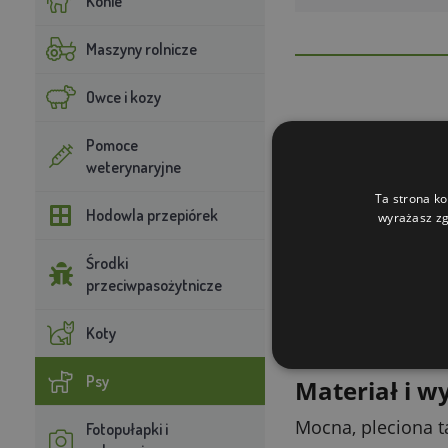
Konie
Maszyny rolnicze
Owce i kozy
Do czego słu
Pomoce
weterynaryjne
Smycz tropiąca je
Ta strona ko
przesuwała się po
Hodowla przepiórek
wyrażasz zg
nadal masz nad ni
Środki
Jak dobrać 
przeciwpasożytnicze
Wersja 10 m sprawd
Koty
tropienia i szkole
Psy
Materiał i w
Mocna, pleciona t
Fotopułapki i