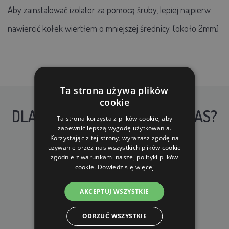
Aby zainstalować izolator za pomocą śruby, lepiej najpierw
nawiercić kołek wiertłem o mniejszej średnicy. (około 2mm)
Ta strona używa plików
cookie
DLACZEGO WARTO KUPIĆ U NAS?
Ta strona korzysta z plików cookie, aby
zapewnić lepszą wygodę użytkowania.
Korzystając z tej strony, wyrażasz zgodę na
używanie przez nas wszystkich plików cookie
zgodnie z warunkami naszej polityki plików
cookie.
Dowiedz się więcej
DARMOWA WYSYŁKA
AKCEPTUJ WSZYSTKIE
dla zamówień od 690 zł z VAT
ODRZUĆ WSZYSTKIE