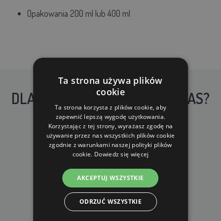
Opakowania 200 ml lub 400 ml
Ta strona używa plików
cookie
DLACZEGO WARTO KUPIĆ U NAS?
Ta strona korzysta z plików cookie, aby
zapewnić lepszą wygodę użytkowania.
Korzystając z tej strony, wyrażasz zgodę na
używanie przez nas wszystkich plików cookie
zgodnie z warunkami naszej polityki plików
cookie.
Dowiedz się więcej
DARMOWA WYSYŁKA
AKCEPTUJ WSZYSTKIE
dla zamówień od 690 zł z VAT
ODRZUĆ WSZYSTKIE