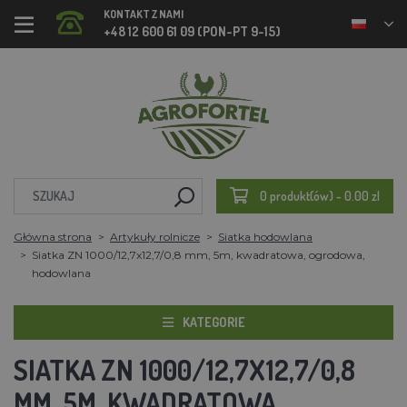
KONTAKT Z NAMI
+48 12 600 61 09 (PON-PT 9-15)
0 produkt(ów) - 0.00 zl
Główna strona
Artykuły rolnicze
Siatka hodowlana
Siatka ZN 1000/12,7x12,7/0,8 mm, 5m, kwadratowa, ogrodowa,
hodowlana
KATEGORIE
SIATKA ZN 1000/12,7X12,7/0,8
MM, 5M, KWADRATOWA,