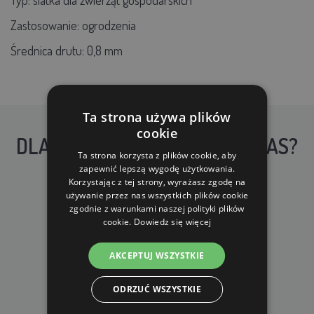
Zastosowanie:
ogrodzenia
Średnica drutu: 0,8
mm
Ta strona używa plików
cookie
DLACZEGO WARTO KUPIĆ U NAS?
Ta strona korzysta z plików cookie, aby
zapewnić lepszą wygodę użytkowania.
Korzystając z tej strony, wyrażasz zgodę na
używanie przez nas wszystkich plików cookie
zgodnie z warunkami naszej polityki plików
cookie.
Dowiedz się więcej
DARMOWA WYSYŁKA
AKCEPTUJ WSZYSTKIE
dla zamówień od 690 zł z VAT
ODRZUĆ WSZYSTKIE