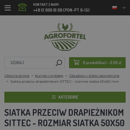
KONTAKT Z NAMI
+48 12 600 61 09 (PON-PT 9-15)
0 produkt(ów) - 0.00 zl
Główna strona
Kurniki i wybiegi
Obudowy i klatki zewnętrzne
Siatka przeciw drapieżnikom SITTEC - rozmiar siatka 50x50 mm
KATEGORIE
SIATKA PRZECIW DRAPIEŻNIKOM
SITTEC - ROZMIAR SIATKA 50X50