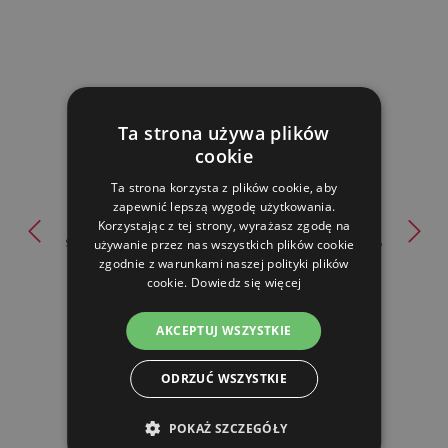
Ta strona używa plików
cookie
Ta strona korzysta z plików cookie, aby
zapewnić lepszą wygodę użytkowania.
Korzystając z tej strony, wyrażasz zgodę na
Siatka do ogrodzeń elektrycznych dla owiec Ovinet 108
używanie przez nas wszystkich plików cookie
zgodnie z warunkami naszej polityki plików
cm, 50...
cookie.
Dowiedz się więcej
Od 460.40 zl
AKCEPTUJ WSZYSTKIE
W MAGAZYNIE
ODRZUĆ WSZYSTKIE
DO KOSZYKA
POKAŻ SZCZEGÓŁY