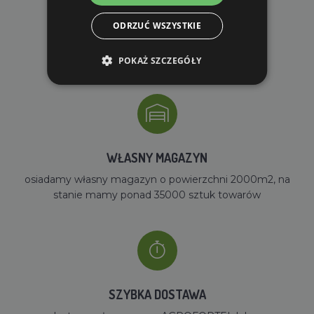
ODRZUĆ WSZYSTKIE
DARMOWA WYSYŁKA
dla zamówień od 690 zł z VAT
POKAŻ SZCZEGÓŁY
WŁASNY MAGAZYN
osiadamy własny magazyn o powierzchni 2000m2, na
stanie mamy ponad 35000 sztuk towarów
SZYBKA DOSTAWA