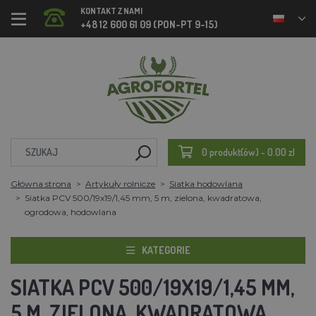
KONTAKT Z NAMI
+48 12 600 61 09 (PON-PT 9-15)
0 produkt(ów) - 0.00 zl
Główna strona
Artykuły rolnicze
Siatka hodowlana
Siatka PCV 500/19x19/1,45 mm, 5 m, zielona, kwadratowa,
ogrodowa, hodowlana
KATEGORIE
SIATKA PCV 500/19X19/1,45 MM,
5 M, ZIELONA, KWADRATOWA,