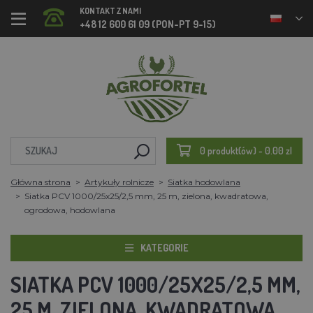
KONTAKT Z NAMI
+48 12 600 61 09 (PON-PT 9-15)
0 produkt(ów) - 0.00 zl
Główna strona
Artykuły rolnicze
Siatka hodowlana
Siatka PCV 1000/25x25/2,5 mm, 25 m, zielona, kwadratowa,
ogrodowa, hodowlana
KATEGORIE
SIATKA PCV 1000/25X25/2,5 MM,
25 M, ZIELONA, KWADRATOWA,