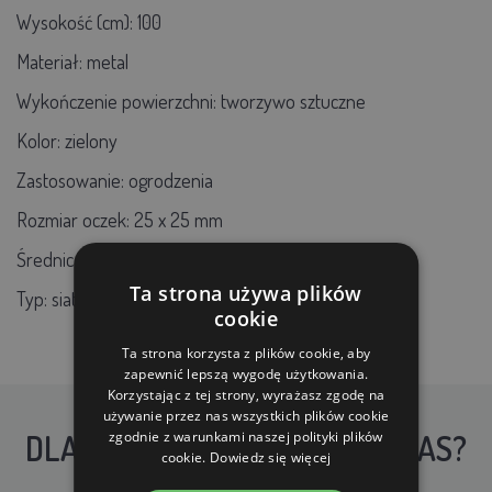
Wysokość (cm): 100
Materiał: metal
Wykończenie powierzchni: tworzywo sztuczne
Kolor: zielony
Zastosowanie: ogrodzenia
Rozmiar oczek: 25
x 25 mm
Średnica drutu: 2,5 mm
Ta strona używa plików
Typ: siatka hodowlana
cookie
Ta strona korzysta z plików cookie, aby
zapewnić lepszą wygodę użytkowania.
Korzystając z tej strony, wyrażasz zgodę na
używanie przez nas wszystkich plików cookie
DLACZEGO WARTO KUPIĆ U NAS?
zgodnie z warunkami naszej polityki plików
cookie.
Dowiedz się więcej