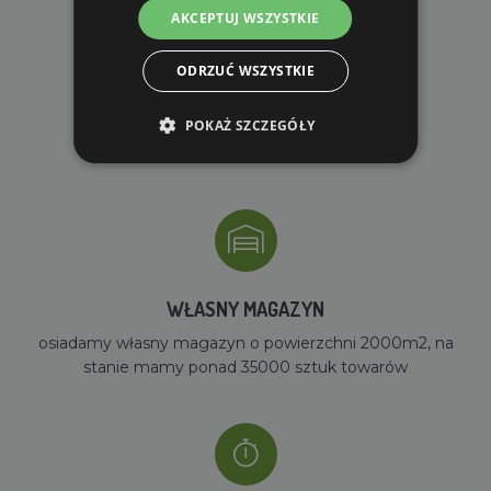
AKCEPTUJ WSZYSTKIE
ODRZUĆ WSZYSTKIE
DARMOWA WYSYŁKA
POKAŻ SZCZEGÓŁY
dla zamówień od 690 zł z VAT
WŁASNY MAGAZYN
osiadamy własny magazyn o powierzchni 2000m2, na
stanie mamy ponad 35000 sztuk towarów