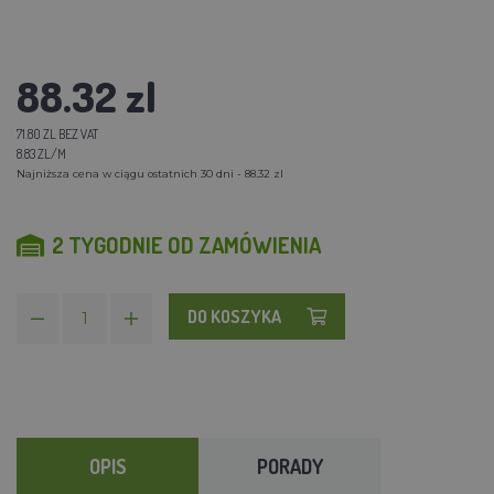
88.32 zl
71.80 ZL BEZ VAT
8.83 ZL/M
Najniższa cena w ciągu ostatnich 30 dni - 88.32 zl
2 TYGODNIE OD ZAMÓWIENIA
DO KOSZYKA
OPIS
PORADY