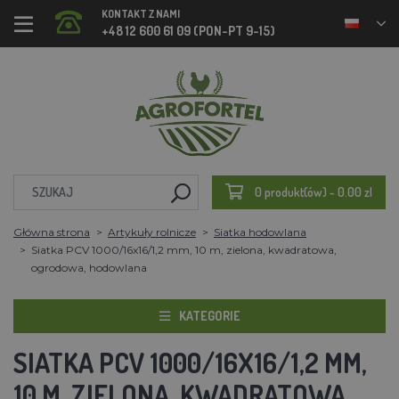
KONTAKT Z NAMI
+48 12 600 61 09 (PON-PT 9-15)
0 produkt(ów) - 0.00 zl
Główna strona
Artykuły rolnicze
Siatka hodowlana
Siatka PCV 1000/16x16/1,2 mm, 10 m, zielona, kwadratowa,
ogrodowa, hodowlana
KATEGORIE
SIATKA PCV 1000/16X16/1,2 MM,
10 M, ZIELONA, KWADRATOWA,