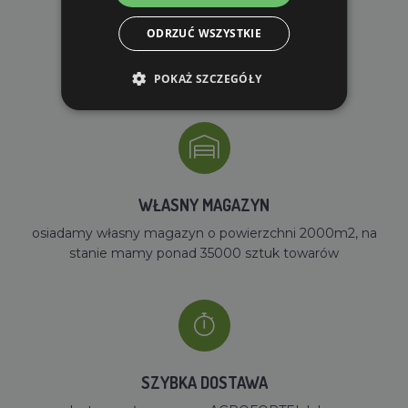
ODRZUĆ WSZYSTKIE
DARMOWA WYSYŁKA
dla zamówień od 690 zł z VAT
POKAŻ SZCZEGÓŁY
WŁASNY MAGAZYN
osiadamy własny magazyn o powierzchni 2000m2, na
stanie mamy ponad 35000 sztuk towarów
SZYBKA DOSTAWA