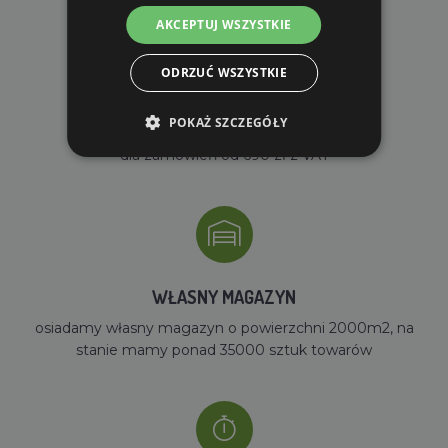
AKCEPTUJ WSZYSTKIE
ODRZUĆ WSZYSTKIE
DARMOWA WYSYŁKA
POKAŻ SZCZEGÓŁY
dla zamówień od 690 zł z VAT
WŁASNY MAGAZYN
osiadamy własny magazyn o powierzchni 2000m2, na
stanie mamy ponad 35000 sztuk towarów