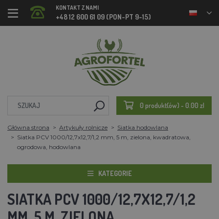
KONTAKT Z NAMI
+48 12 600 61 09 (PON-PT 9-15)
0 produkt(ów) - 0.00 zl
Główna strona
Artykuły rolnicze
Siatka hodowlana
Siatka PCV 1000/12,7x12,7/1,2 mm, 5 m, zielona, kwadratowa,
ogrodowa, hodowlana
KATEGORIE
SIATKA PCV 1000/12,7X12,7/1,2
MM, 5 M, ZIELONA,