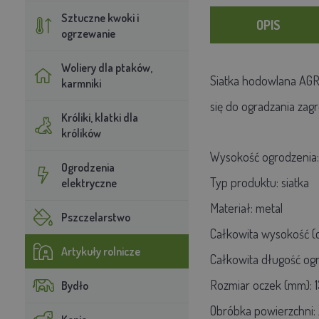
Sztuczne kwoki i
OPIS
ogrzewanie
Woliery dla ptaków,
Siatka hodowlana AGRO
karmniki
się do ogradzania zagr
Króliki, klatki dla
królików
Wysokość ogrodzenia: 
Ogrodzenia
Typ produktu: siatka
elektryczne
Materiał: metal
Pszczelarstwo
Całkowita wysokość (c
Artykuły rolnicze
Całkowita długość ogr
Rozmiar oczek (mm): 1
Bydło
Obróbka powierzchni: