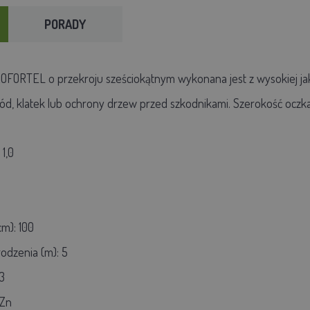
PORADY
FORTEL o przekroju sześciokątnym wykonana jest z wysokiej jak
ód, klatek lub ochrony drzew przed szkodnikami. Szerokość oczka:
1,0
m): 100
odzenia (m): 5
3
 Zn