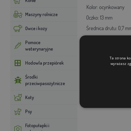
Konie
Kolor: ocynkowany
Maszyny rolnicze
Oczko: 13 mm
Średnica drutu: 0,7 m
Owce i kozy
Pomoce
weterynaryjne
Ta strona ko
Hodowla przepiórek
wyrażasz zg
Środki
przeciwpasożytnicze
Koty
Psy
Fotopułapki i