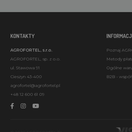
KONTAKTY
INFORMACJ
AGROFORTEL, s.r.o.
Poznaj AG
AGROFORTEL, sp. z o.o.
Metody płatn
ul. Stawowa 91
Ogólne war
Cieszyn 43-400
B2B - współ
agrofortel@agrofortel.pl
+48 12 600 61 09