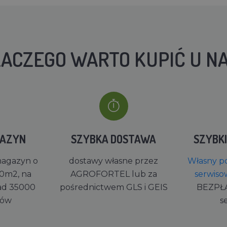
ACZEGO WARTO KUPIĆ U N
GAZYN
SZYBKA DOSTAWA
SZYBK
magazyn o
dostawy własne przez
Własny po
0m2, na
AGROFORTEL lub za
serwiso
ad 35000
pośrednictwem GLS i GEIS
BEZPŁ
rów
s