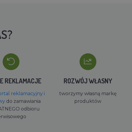
AS?
IE REKLAMACJE
ROZWÓJ WŁASNY
rtal reklamacyjny i
tworzymy własną markę
wy
do zamawiania
produktów
ATNEGO odbioru
erwisowego