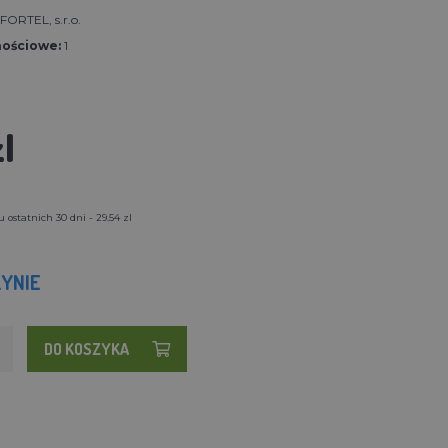
ORTEL, s.r.o.
nościowe:
1
l
 ostatnich 30 dni - 29.54 zl
YNIE
DO KOSZYKA