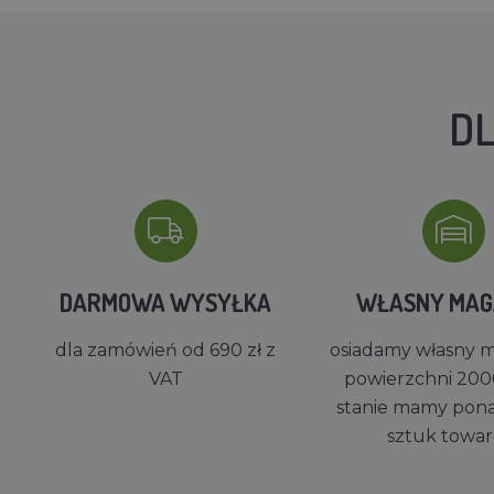
DL
DARMOWA WYSYŁKA
WŁASNY MA
dla zamówień od 690 zł z
osiadamy własny 
VAT
powierzchni 200
stanie mamy pon
sztuk towa