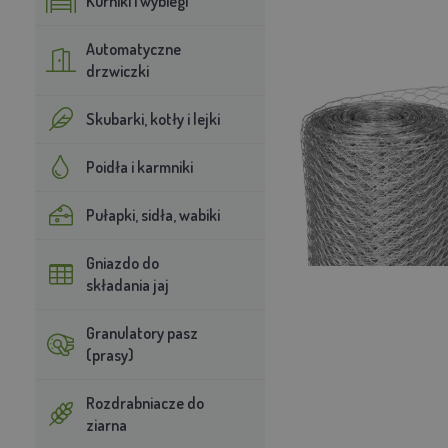
Kurniki i wybiegi
Automatyczne
drzwiczki
Skubarki, kotły i lejki
Poidła i karmniki
Pułapki, sidła, wabiki
Gniazdo do
składania jaj
Granulatory pasz
(prasy)
Rozdrabniacze do
ziarna