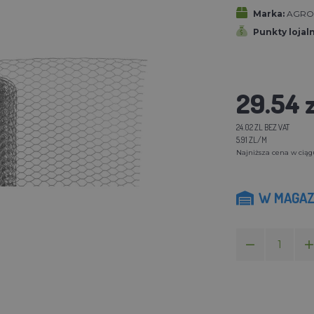
Marka:
AGROF
Punkty lojal
29.54 z
24.02 ZL BEZ VAT
5.91 ZL/M
Najniższa cena w ciągu
W MAGAZ