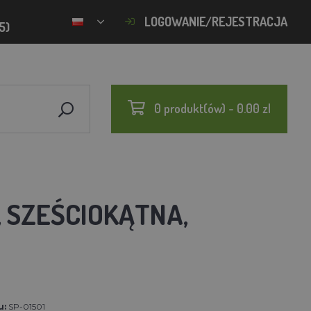
LOGOWANIE/REJESTRACJA
5)
0 produkt(ów) - 0.00 zl
, SZEŚCIOKĄTNA,
u:
SP-01501