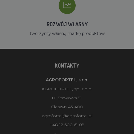
ROZWÓJ WŁASNY
tworzymy własną markę produktów
KONTAKTY
AGROFORTEL, s.r.o.
AGROFORTEL, sp. z o.o.
ul. Stawowa 91
Cieszyn 43-400
agrofortel@agrofortel.pl
+48 12 600 61 09