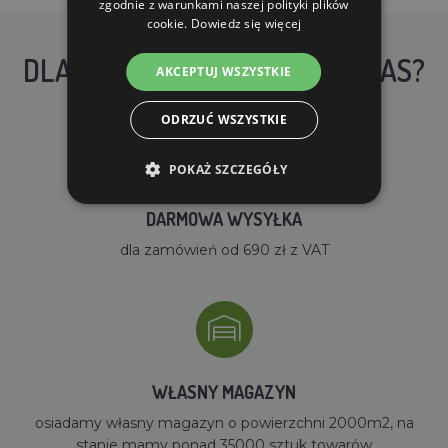
zgodnie z warunkami naszej polityki plików
cookie.
Dowiedz się więcej
DLACZEGO WARTO KUPIĆ U NAS?
AKCEPTUJ WSZYSTKIE
ODRZUĆ WSZYSTKIE
POKAŻ SZCZEGÓŁY
DARMOWA WYSYŁKA
dla zamówień od 690 zł z VAT
WŁASNY MAGAZYN
osiadamy własny magazyn o powierzchni 2000m2, na
stanie mamy ponad 35000 sztuk towarów