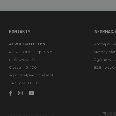
KONTAKTY
INFORMACJ
AGROFORTEL, s.r.o.
Poznaj AG
AGROFORTEL, sp. z o.o.
Metody płatn
ul. Stawowa 91
Ogólne war
Cieszyn 43-400
B2B - współ
agrofortel@agrofortel.pl
+48 12 600 61 09