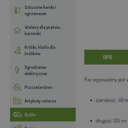
Sztuczne kwoki i
ogrzewanie
Woliery dla ptaków,
karmniki
Króliki, klatki dla
królików
OPIS
Ogrodzenia
elektryczne
Pas wyposażony jest w
Pszczelarstwo
szerokość
: 40
Artykuły rolnicze
Bydło
długość: 120 cm