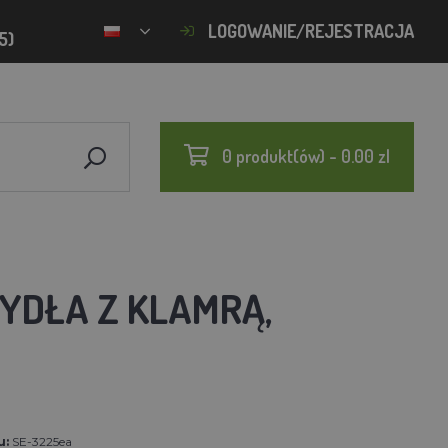
LOGOWANIE/REJESTRACJA
5)
0 produkt(ów) - 0.00 zl
YDŁA Z KLAMRĄ,
u:
SE-3225ea