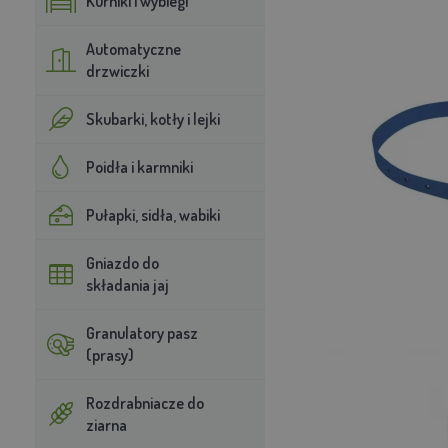
Kurniki i wybiegi
Automatyczne
drzwiczki
Skubarki, kotły i lejki
Poidła i karmniki
Pułapki, sidła, wabiki
Gniazdo do
składania jaj
Granulatory pasz
(prasy)
Rozdrabniacze do
ziarna