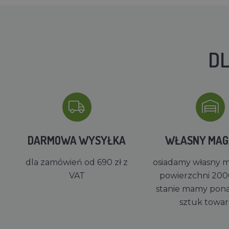
DL
DARMOWA WYSYŁKA
WŁASNY MA
dla zamówień od 690 zł z
osiadamy własny 
VAT
powierzchni 200
stanie mamy pon
sztuk towa