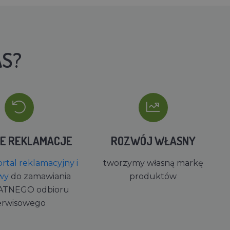
AS?
IE REKLAMACJE
ROZWÓJ WŁASNY
rtal reklamacyjny i
tworzymy własną markę
wy
do zamawiania
produktów
ATNEGO odbioru
erwisowego