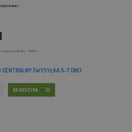
nościowe:
1
l
ostatnich 30 dni - 19.08 zl
 CENTRALNY (WYSYŁKA 5-7 DNI)
DO KOSZYKA