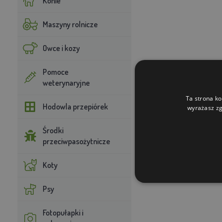
Konie
Maszyny rolnicze
Owce i kozy
Pomoce
weterynaryjne
Ta strona ko
Hodowla przepiórek
wyrażasz zg
Środki
przeciwpasożytnicze
Koty
Psy
Fotopułapki i