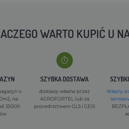
ACZEGO WARTO KUPIĆ U N
GAZYN
SZYBKA DOSTAWA
SZYBK
magazyn o
dostawy własne przez
Własny po
0m2, na
AGROFORTEL lub za
serwiso
ad 35000
pośrednictwem GLS i GEIS
BEZPŁ
rów
s