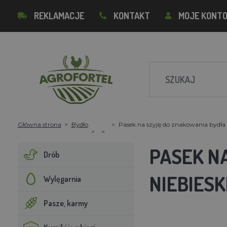
REKLAMACJE
KONTAKT
MOJE KONT
Główna strona
Bydło
Pasek na szyję do znakowania bydła z
PASEK N
Drób
NIEBIESKI
Wylęgarnia
Pasze, karmy