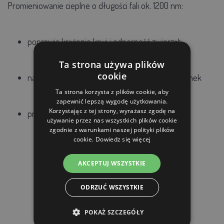
Promieniowanie cieplne o długości fali ok. 1200 nm:
poprawia krążenie krwi i odporność zwierząt
Ta strona używa plików
cookie
nasila aktywność biochemiczną i odporność tkanek
Ta strona korzysta z plików cookie, aby
zapewnić lepszą wygodę użytkowania.
Korzystając z tej strony, wyrażasz zgodę na
przyspiesza proces wzrostu
używanie przez nas wszystkich plików cookie
zgodnie z warunkami naszej polityki plików
cookie.
Dowiedz się więcej
AKCEPTUJ WSZYSTKIE
ODRZUĆ WSZYSTKIE
PRODUKTY POWIĄZANE
POKAŻ SZCZEGÓŁY