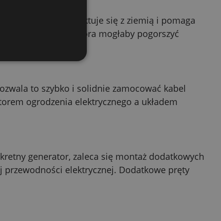
em
i temu dobrze kontaktuje się z ziemią i pomaga
ęt przed korozją, która mogłaby pogorszyć
ozwala to szybko i solidnie zamocować kabel
atorem ogrodzenia elektrycznego a układem
nkretny generator, zaleca się montaż dodatkowych
j przewodności elektrycznej. Dodatkowe pręty