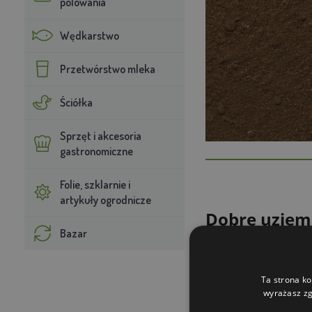
polowania
Wędkarstwo
Przetwórstwo mleka
Ściółka
Sprzęt i akcesoria
gastronomiczne
Folie, szklarnie i
artykuły ogrodnicze
Dobre uziemi
Bazar
Ogrodzenie elektr
gruncie biegun uj
się przez ziemię 
Ta strona ko
wyrażasz zg