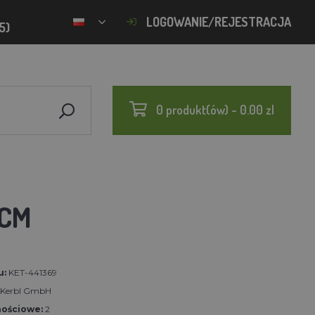
LOGOWANIE/REJESTRACJA
5)
0 produkt(ów) - 0.00 zl
 CM
u:
KET-441369
t Kerbl GmbH
nościowe:
2