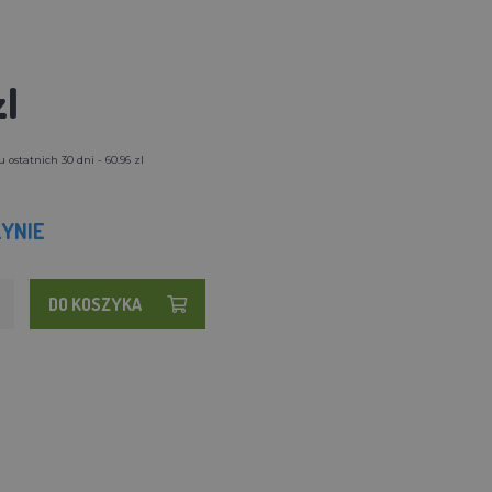
zl
ostatnich 30 dni - 60.96 zl
YNIE
DO KOSZYKA