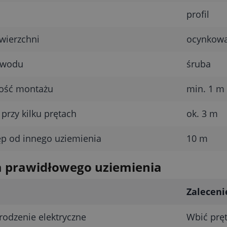
profil
wierzchni
ocynkow
ewodu
śruba
kość montażu
min. 1 m
przy kilku prętach
ok. 3 m
p od innego uziemienia
10 m
a prawidłowego uziemienia
Zaleceni
odzenie elektryczne
Wbić pręt