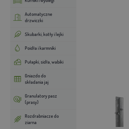
Kurniki i wybiegi
Automatyczne
drzwiczki
Skubarki, kotły i lejki
Poidła i karmniki
Pułapki, sidła, wabiki
Gniazdo do
składania jaj
Granulatory pasz
(prasy)
Rozdrabniacze do
ziarna