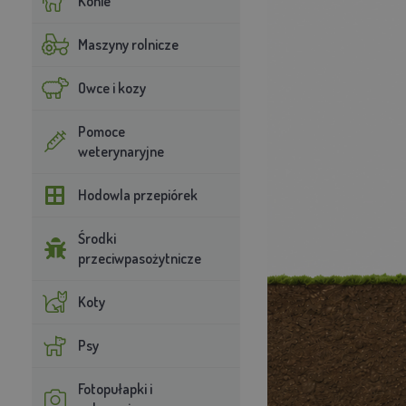
Konie
Maszyny rolnicze
Owce i kozy
Pomoce
weterynaryjne
Hodowla przepiórek
Środki
przeciwpasożytnicze
Koty
Psy
Fotopułapki i