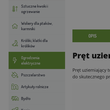
Sztuczne kwoki i
ogrzewanie
Woliery dla ptaków,
karmniki
OPIS
Króliki, klatki dla
królików
Pręt uzie
Ogrodzenia
elektryczne
Pręt uziemiający 
Pszczelarstwo
do skutecznego pr
Artykuły rolnicze
Bydło