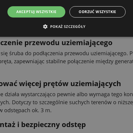
profil dla lepszego kontaktu z grunt
o profil ocynkowany o dużej powierzchni styku. Dzięk
AKCEPTUJ WSZYSTKIE
ODRZUĆ WSZYSTKIE
ość uziemienia. Warstwa cynku dodatkowo chroni pr
POKAŻ SZCZEGÓŁY
czenie przewodu uziemiającego
 się śruba do podłączenia przewodu uziemiającego. P
ręta, zapewniając stabilne połączenie między gener
ować więcej prętów uziemiających
nie działa wystarczająco pewnie albo wymaga tego ko
ych. Dotyczy to szczególnie suchych terenów o niższe
w odstępach ok. 3 m.
taż i bezpieczny odstęp