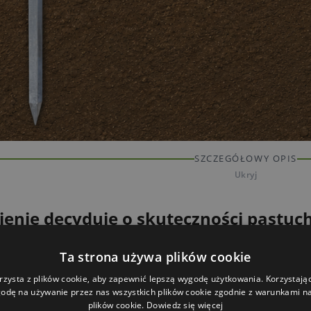
SZCZEGÓŁOWY OPIS
Ukryj
enie decyduje o skuteczności pastuc
yczne działa prawidłowo tylko wtedy, gdy ma dobrze 
Ta strona używa plików cookie
emny, a przewody ogrodzenia stanowią biegun dodatn
— dlatego właściwe uziemienie jest podstawą skuteczn
rzysta z plików cookie, aby zapewnić lepszą wygodę użytkowania. Korzystając 
odę na używanie przez nas wszystkich plików cookie zgodnie z warunkami nas
plików cookie.
Dowiedz się więcej