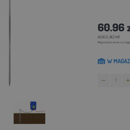
60.96 
49.56 ZL BEZ VAT
Najniższa cena w ciągu 
W MAGAZ