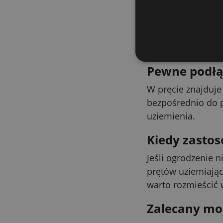
Ocynkowany 
Pręt wykonano jak
poprawić przewodn
przewodzenie.
Pewne podłą
W pręcie znajduje
bezpośrednio do p
uziemienia.
Kiedy zastos
Jeśli ogrodzenie 
prętów uziemiając
warto rozmieścić 
Zalecany mon