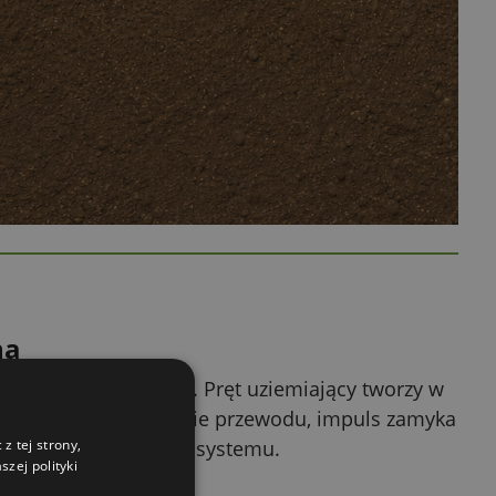
ha
wykonane uziemienie. Pręt uziemiający tworzy w
i. Gdy zwierzę dotknie przewodu, impuls zamyka
ego działania całego systemu.
z tej strony,
zej polityki