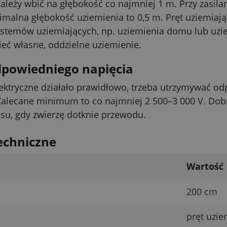
należy wbić na głębokość co najmniej 1 m. Przy zasil
malna głębokość uziemienia to 0,5 m. Pręt uziemiaj
stemów uziemiających, np. uziemienia domu lub uziem
eć własne, oddzielne uziemienie.
dpowiedniego napięcia
ektryczne działało prawidłowo, trzeba utrzymywać od
 Zalecane minimum to co najmniej 2 500–3 000 V. D
su, gdy zwierzę dotknie przewodu.
echniczne
Wartość
200 cm
pręt uzie