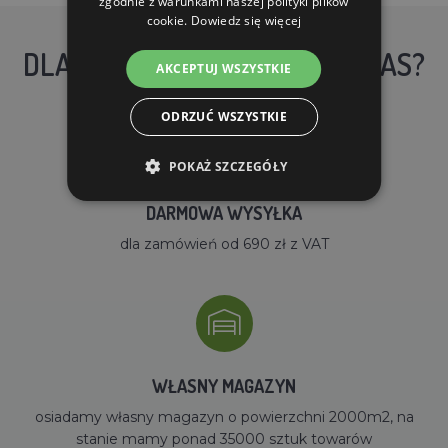
zgodnie z warunkami naszej polityki plików
cookie.
Dowiedz się więcej
DLACZEGO WARTO KUPIĆ U NAS?
AKCEPTUJ WSZYSTKIE
ODRZUĆ WSZYSTKIE
POKAŻ SZCZEGÓŁY
DARMOWA WYSYŁKA
dla zamówień od 690 zł z VAT
WŁASNY MAGAZYN
osiadamy własny magazyn o powierzchni 2000m2, na
stanie mamy ponad 35000 sztuk towarów