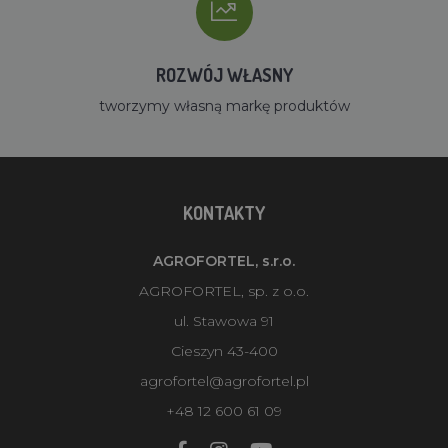
ROZWÓJ WŁASNY
tworzymy własną markę produktów
KONTAKTY
AGROFORTEL, s.r.o.
AGROFORTEL, sp. z o.o.
ul. Stawowa 91
Cieszyn 43-400
agrofortel@agrofortel.pl
+48 12 600 61 09