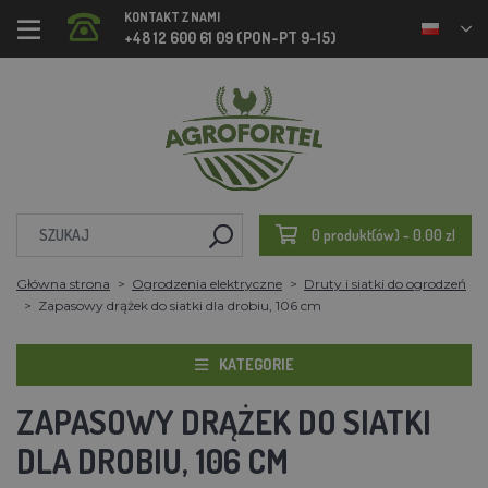
KONTAKT Z NAMI
+48 12 600 61 09 (PON-PT 9-15)
0 produkt(ów) - 0.00 zl
Główna strona
Ogrodzenia elektryczne
Druty i siatki do ogrodzeń
Zapasowy drążek do siatki dla drobiu, 106 cm
KATEGORIE
ZAPASOWY DRĄŻEK DO SIATKI
DLA DROBIU, 106 CM