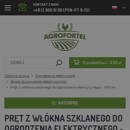
KONTAKT Z NAMI
+48 12 600 61 09 (PON-PT 9-15)
0 produkt(ów) - 0.00 zl
Główna strona
Ogrodzenia elektryczne
Słupki do ogrodzeń elektrycznych
Pręt z włókna szklanego do ogrodzenia elektrycznego - 105 cm
KATEGORIE
PRĘT Z WŁÓKNA SZKLANEGO DO
OGRODZENIA ELEKTRYCZNEGO -