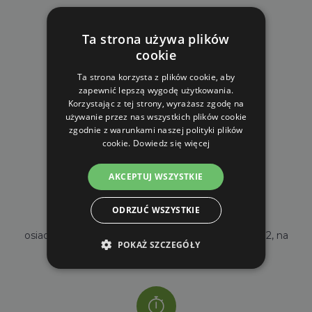
Ta strona używa plików
cookie
Ta strona korzysta z plików cookie, aby
zapewnić lepszą wygodę użytkowania.
DARMOWA WYSYŁKA
Korzystając z tej strony, wyrażasz zgodę na
dla zamówień od 690 zł z VAT
używanie przez nas wszystkich plików cookie
zgodnie z warunkami naszej polityki plików
cookie.
Dowiedz się więcej
AKCEPTUJ WSZYSTKIE
ODRZUĆ WSZYSTKIE
WŁASNY MAGAZYN
osiadamy własny magazyn o powierzchni 2000m2, na
POKAŻ SZCZEGÓŁY
stanie mamy ponad 35000 sztuk towarów