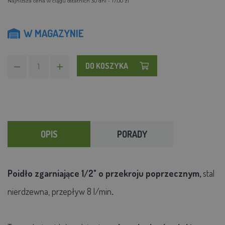
Najniższa cena w ciągu ostatnich 30 dni - 17.00 zl
W MAGAZYNIE
DO KOSZYKA
OPIS
PORADY
Poidło zgarniające 1/2" o przekroju poprzecznym,
stal
nierdzewna, przepływ 8 l/min
.