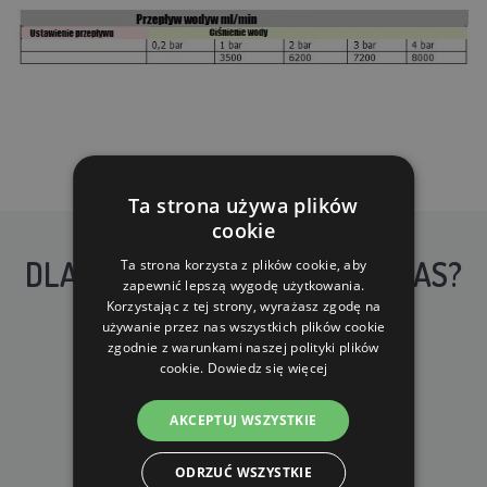
Ta strona używa plików
cookie
DLACZEGO WARTO KUPIĆ U NAS?
Ta strona korzysta z plików cookie, aby
zapewnić lepszą wygodę użytkowania.
Korzystając z tej strony, wyrażasz zgodę na
używanie przez nas wszystkich plików cookie
zgodnie z warunkami naszej polityki plików
cookie.
Dowiedz się więcej
AKCEPTUJ WSZYSTKIE
DARMOWA WYSYŁKA
dla zamówień od 690 zł z VAT
ODRZUĆ WSZYSTKIE