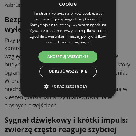
cookie
zabrudzeniami.
Ta strona korzysta z plików cookie, aby
Bezpieczniejsza obsługa dzięki
zapewnić lepszą wygodę użytkowania.
Korzystając z tej strony, wyrażasz zgodę na
wyłącznikowi
używanie przez nas wszystkich plików cookie
zgodnie z warunkami naszej polityki plików
Przy pracy ze zwierzętami ważna jest pełna
cookie.
Dowiedz się więcej
kontrola nad urządzeniem – nie tylko ze
względów bezpieczeństwa, ale też spokoju w
AKCEPTUJ WSZYSTKIE
budynku. AniShock PRO 1500 ma wyłącznik, który
ODRZUĆ WSZYSTKIE
ogranicza ryzyko przypadkowego uruchomienia.
W praktyce oznacza to mniejszą szansę
POKAŻ SZCZEGÓŁY
niechcianego włączenia np. podczas noszenia w
kieszeni, odkładania czy manewrowania w
ciasnych przejściach.
Sygnał dźwiękowy i krótki impuls:
zwierzę często reaguje szybciej