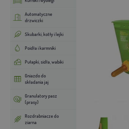
Kurniki i wybiegi
Automatyczne
drzwiczki
Skubarki, kotły i lejki
Poidła i karmniki
Pułapki, sidła, wabiki
Gniazdo do
składania jaj
Granulatory pasz
(prasy)
Rozdrabniacze do
ziarna