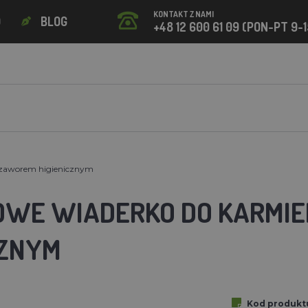
KONTAKT Z NAMI
O
BLOG
+48 12 600 61 09 (PON-PT 9-1
z zaworem higienicznym
OWE WIADERKO DO KARMIE
CZNYM
Kod produkt