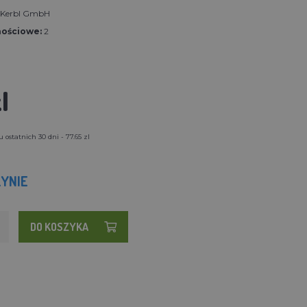
t Kerbl GmbH
nościowe:
2
l
ostatnich 30 dni - 77.65 zl
YNIE
DO KOSZYKA