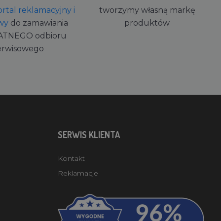
rtal reklamacyjny i
tworzymy własną markę
wy
do zamawiania
produktów
ATNEGO odbioru
erwisowego
SERWIS KLIENTA
Kontakt
Reklamacje