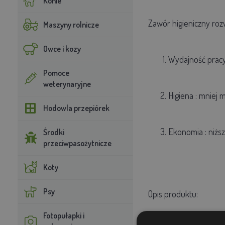
Konie
Zawór higieniczny ro
Maszyny rolnicze
Owce i kozy
Wydajność prac
Pomoce
weterynaryjne
Higiena
: mniej 
Hodowla przepiórek
Ekonomia
: niżs
Środki
przeciwpasożytnicze
Koty
Psy
Opis produktu:
Fotopułapki i