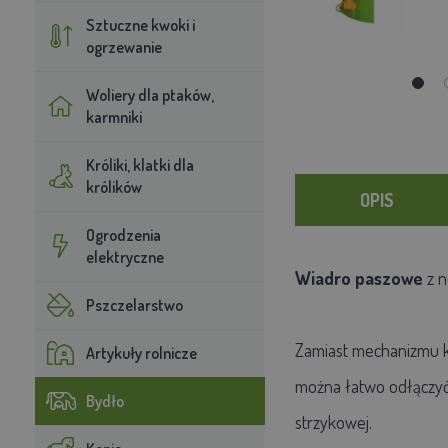
Sztuczne kwoki i
ogrzewanie
Woliery dla ptaków,
karmniki
Króliki, klatki dla
królików
OPIS
Ogrodzenia
elektryczne
Wiadro paszowe
z n
Pszczelarstwo
Zamiast mechanizmu k
Artykuły rolnicze
można łatwo odłączyć 
Bydło
strzykowej.