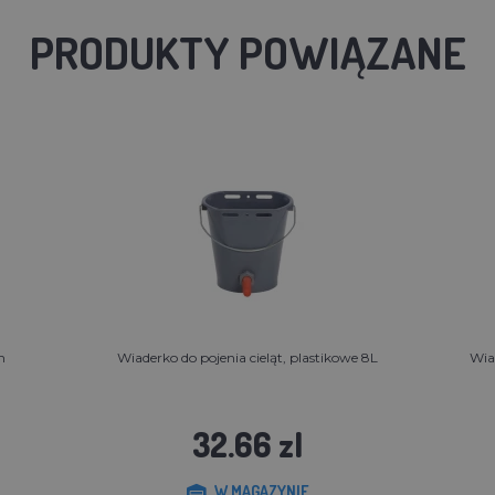
PRODUKTY POWIĄZANE
m
Wiaderko do pojenia cieląt, plastikowe 8L
Wia
32.66 zl
W MAGAZYNIE