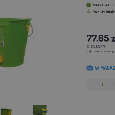
Marka:
Alber
Punkty lojal
77.65 z
63.13 ZL BEZ VAT
Najniższa cena w ciągu 
W MAGAZ