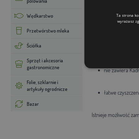
polowania
dobry uchwyt
Wędkarstwo
Ta strona ko
wyrażasz zg
kwasoodporny
Przetwórstwo mleka
Ściółka
jakość żywności
Sprzęt i akcesoria
gastronomiczne
nie
zawiera
K
ad
Folie, szklarnie i
artykuły ogrodnicze
łatwe
czyszczen
Bazar
Istnieje możliwość z