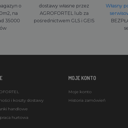
magazyn o
dostawy własne przez
Własny po
0m2, na
AGROFORTEL lub za
serwiso
ad 35000
pośrednictwem GLS i GEIS
BEZPŁ
rów
s
E
MOJE KONTO
ROFORTEL
Moje konto
ości i koszty dostawy
Historia zamówień
unki handlowe
praca hurtowa