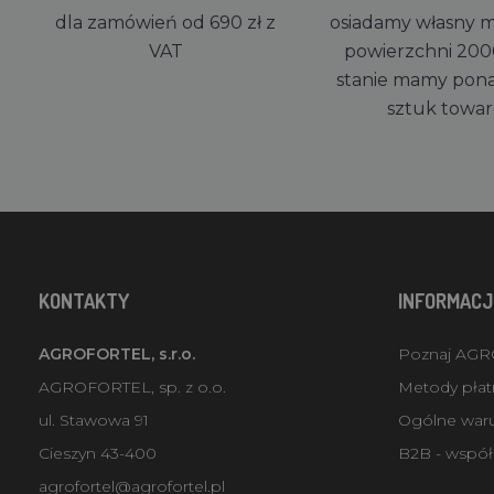
dla zamówień od 690 zł z
osiadamy własny 
VAT
powierzchni 200
stanie mamy pon
sztuk towa
KONTAKTY
INFORMACJ
AGROFORTEL, s.r.o.
Poznaj AG
AGROFORTEL, sp. z o.o.
Metody płatn
ul. Stawowa 91
Ogólne war
Cieszyn 43-400
B2B - współ
agrofortel@agrofortel.pl