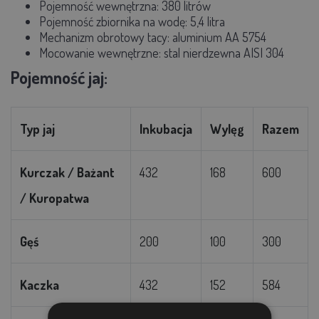
Pojemność wewnętrzna: 380 litrów
Pojemność zbiornika na wodę: 5,4 litra
Mechanizm obrotowy tacy: aluminium AA 5754
Mocowanie wewnętrzne: stal nierdzewna AISI 304
Pojemność jaj:
Typ
jaj
Inkubacja
Wylęg
Razem
Kurczak / Bażant
432
168
600
/ Kuropatwa
Gęś
200
100
300
Kaczka
432
152
584