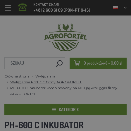
KONTAKT Z NAMI
+48 12 600 61 09 (PON-PT 9-15)
0 produkt(ów) - 0.00 zl
Główna strona
Wylęgarnia
Wylęgarnia ProEGG firmy AGROFORTEL
PH-600 C Inkubator kombinowany na 600 jaj ProEgg® firmy
AGROFORTEL
KATEGORIE
PH-600 C INKUBATOR