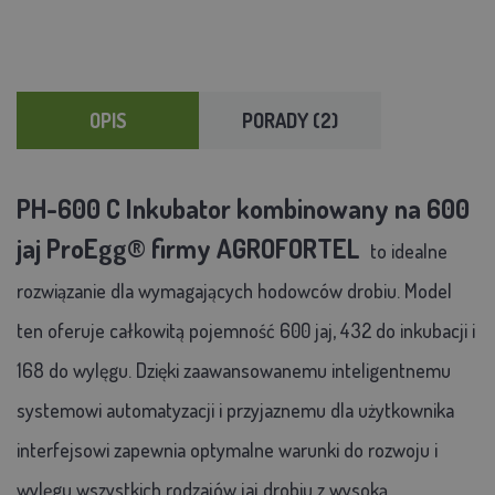
OPIS
PORADY (2)
PH-600 C Inkubator kombinowany na 600
jaj ProEgg® firmy AGROFORTEL
to idealne
rozwiązanie dla wymagających hodowców drobiu. Model
ten oferuje całkowitą pojemność 600 jaj, 432 do inkubacji i
168 do wylęgu. Dzięki zaawansowanemu inteligentnemu
systemowi automatyzacji i przyjaznemu dla użytkownika
interfejsowi zapewnia optymalne warunki do rozwoju i
wylęgu wszystkich rodzajów jaj drobiu z wysoką