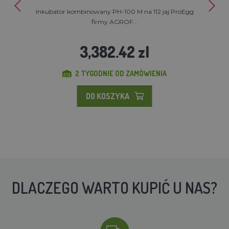
Inkubator kombinowany PH-100 M na 112 jaj ProEgg
firmy AGROF...
3,382.42 zl
2 TYGODNIE OD ZAMÓWIENIA
DO KOSZYKA
DLACZEGO WARTO KUPIĆ U NAS?