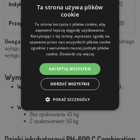
Indyk / Paw
432
140
572
Ta strona używa plików
cookie
Przepiórka
1032
368
1400
Ta strona korzysta z plików cookie, aby
zapewnić lepszą wygodę użytkowania.
Korzystając z tej strony, wyrażasz zgodę na
Uwaga:
Nie zaleca się łączenia różnych typów jaj do jednego
używanie przez nas wszystkich plików cookie
wylęgu ze względu na różnice w warunkach rozwoju i
zgodnie z warunkami naszej polityki plików
cookie.
Dowiedz się więcej
wylęgu.
AKCEPTUJ WSZYSTKIE
Wymiary i waga:
ODRZUĆ WSZYSTKIE
Wymiary (długość x szerokość x wysokość)
:
Bez pokrywy: 55 x 110 x 120 cm
POKAŻ SZCZEGÓŁY
Z pokrywą: 55 x 110 x 132 cm
Waga:
Bez opakowania: 45 kg
Z opakowaniem: 50 kg
Dzięki inkubatorowi PH-600 C Combination