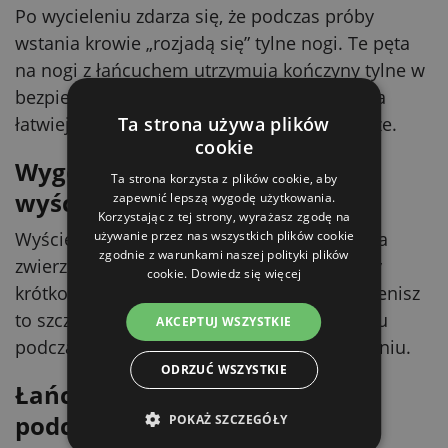
Po wycieleniu zdarza się, że podczas próby
wstania krowie „rozjadą się” tylne nogi. Te pęta
na nogi z łańcuchem utrzymują kończyny tylne w
bezpieczniejszej pozycji, dzięki czemu krowa
Ta strona używa plików
łatwiej wstaje, a ryzyko kontuzji jest mniejsze.
cookie
Wygodniejsze użycie dzięki
Ta strona korzysta z plików cookie, aby
wyściółce
zapewnić lepszą wygodę użytkowania.
Korzystając z tej strony, wyrażasz zgodę na
używanie przez nas wszystkich plików cookie
Wyściełana konstrukcja jest łagodniejsza dla
zgodnie z warunkami naszej polityki plików
zwierzęcia i pomaga ograniczyć otarcia przy
cookie.
Dowiedz się więcej
krótkotrwałym stosowaniu. W praktyce docenisz
to szczególnie przy wielokrotnym zakładaniu
AKCEPTUJ WSZYSTKIE
podczas zabiegów lub w okresie po wycieleniu.
ODRZUĆ WSZYSTKIE
Łańcuch, który nie plącze się
podczas pracy
POKAŻ SZCZEGÓŁY