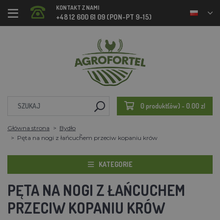
KONTAKT Z NAMI
+48 12 600 61 09 (PON-PT 9-15)
0 produkt(ów) - 0.00 zl
Główna strona
Bydło
Pęta na nogi z łańcuchem przeciw kopaniu krów
KATEGORIE
PĘTA NA NOGI Z ŁAŃCUCHEM
PRZECIW KOPANIU KRÓW