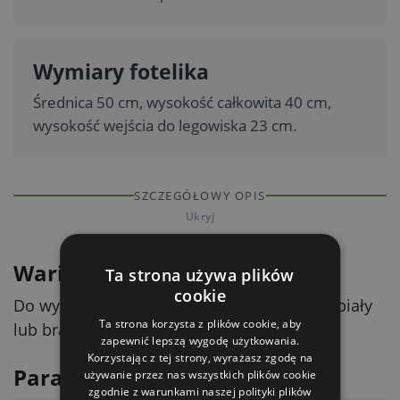
Wymiary fotelika
Średnica 50 cm, wysokość całkowita 40 cm,
wysokość wejścia do legowiska 23 cm.
SZCZEGÓŁOWY OPIS
Ukryj
Warianty
Ta strona używa plików
cookie
Do wyboru są dwa warianty kolorystyczne: biały
Ta strona korzysta z plików cookie, aby
lub brązowy. Konstrukcja jest czarna.
zapewnić lepszą wygodę użytkowania.
Korzystając z tej strony, wyrażasz zgodę na
Parametry techniczne
używanie przez nas wszystkich plików cookie
zgodnie z warunkami naszej polityki plików