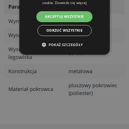
cookie.
Dowiedz się więcej
Parametr
Wartość
AKCEPTUJ WSZYSTKIE
Wymiary
średnica 50 cm
ODRZUĆ WSZYSTKIE
Wysokość całkowita
40 cm
POKAŻ SZCZEGÓŁY
Wysokość wejścia do
23 cm
legowiska
Konstrukcja
metalowa
pluszowy pokrowiec
Materiał pokrowca
(poliester)