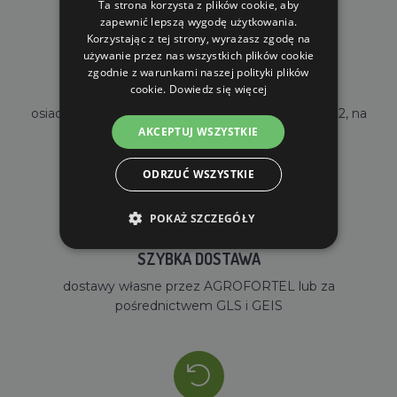
Ta strona korzysta z plików cookie, aby
zapewnić lepszą wygodę użytkowania.
Korzystając z tej strony, wyrażasz zgodę na
używanie przez nas wszystkich plików cookie
zgodnie z warunkami naszej polityki plików
WŁASNY MAGAZYN
cookie.
Dowiedz się więcej
osiadamy własny magazyn o powierzchni 2000m2, na
AKCEPTUJ WSZYSTKIE
stanie mamy ponad 35000 sztuk towarów
ODRZUĆ WSZYSTKIE
POKAŻ SZCZEGÓŁY
SZYBKA DOSTAWA
dostawy własne przez AGROFORTEL lub za
pośrednictwem GLS i GEIS