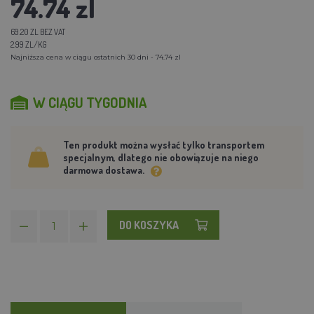
74.74 zl
69.20 ZL BEZ VAT
2.99 ZL/KG
Najniższa cena w ciągu ostatnich 30 dni - 74.74 zl
W CIĄGU TYGODNIA
Ten produkt można wysłać tylko transportem
specjalnym, dlatego nie obowiązuje na niego
darmowa dostawa.
DO KOSZYKA