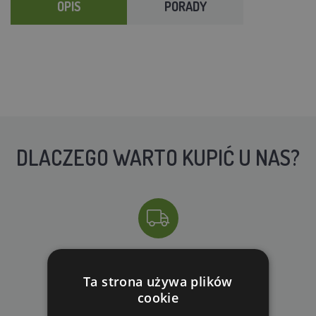
OPIS
PORADY
DLACZEGO WARTO KUPIĆ U NAS?
DARMOWA WYSYŁKA
Ta strona używa plików
dla zamówień od 690 zł z VAT
cookie