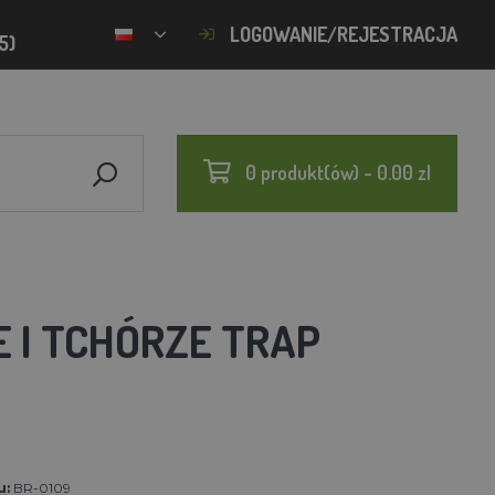
LOGOWANIE/REJESTRACJA
5)
0 produkt(ów) - 0.00 zl
E I TCHÓRZE TRAP
u:
BR-0109