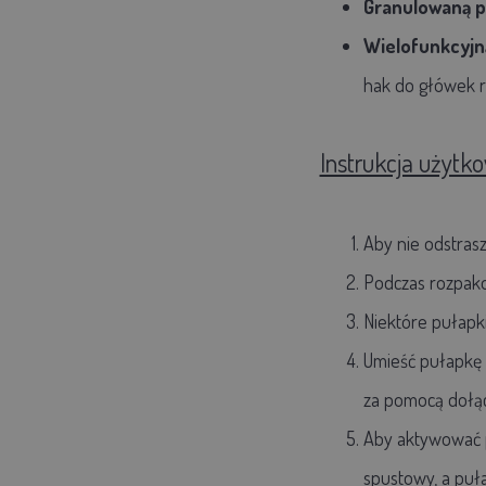
Granulowaną p
Wielofunkcyjn
hak do główek r
Instrukcja użytk
Aby nie odstras
Podczas rozpako
Niektóre pułapk
Umieść pułapkę 
za pomocą dołąc
Aby aktywować 
spustowy, a puł