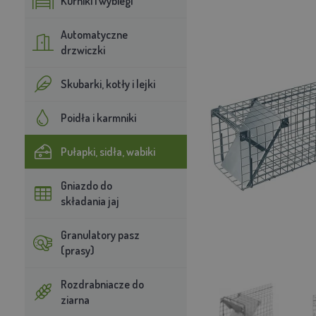
Kurniki i wybiegi
Automatyczne
drzwiczki
Skubarki, kotły i lejki
Poidła i karmniki
Pułapki, sidła, wabiki
Gniazdo do
składania jaj
Granulatory pasz
(prasy)
Rozdrabniacze do
ziarna