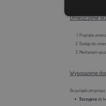
Umieszczenie pr
Przynęta umiesz
Dostęp do umies
Mechanizm spust
Wyposażenie dod
Do pułapki otrzymasz
Szczypce
do be