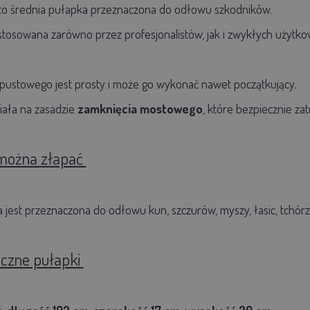
to średnia pułapka przeznaczona do odłowu szkodników.
stosowana zarówno przez profesjonalistów, jak i zwykłych użyt
ustowego jest prosty i może go wykonać nawet początkujący.
iała na zasadzie
zamknięcia mostowego
, które bezpiecznie za
 można złapać
 jest przeznaczona do odłowu kun, szczurów, myszy, łasic, tchór
iczne pułapki