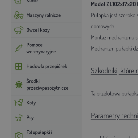
Konie
Model ZL102x17x20
Pułapka jest szeroko 
Maszyny rolnicze
domowych.
Owce i kozy
Montaż mechanizmu sp
Pomoce
Mechanizm pułapki dz
weterynaryjne
Hodowla przepiórek
Szkodniki, które
Środki
przeciwpasożytnicze
Ta przelotowa pułapka
Koty
Parametry techn
Psy
Fotopułapki i