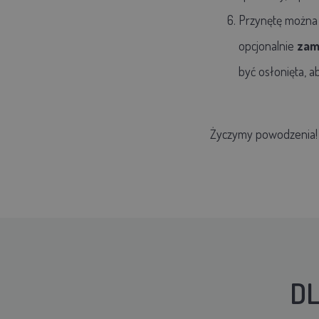
Przynętę można 
opcjonalnie
zam
być osłonięta, a
Życzymy powodzenia!
DL