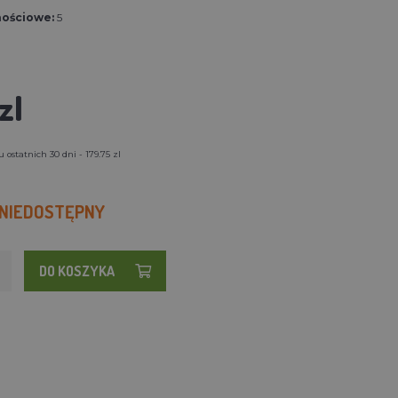
nościowe:
5
zl
ostatnich 30 dni - 179.75 zl
 NIEDOSTĘPNY
DO KOSZYKA