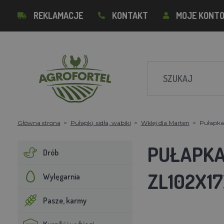
REKLAMACJE
KONTAKT
MOJE KONT
Główna strona
Pułapki, sidła, wabiki
Wklej dla Marten
Pułapka 
PUŁAPKA 
Drób
ZL102X1
Wylęgarnia
Pasze, karmy