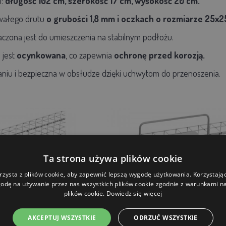
i:
długość 102 cm, szerokość 17 cm, wysokość 20 cm.
rwałego drutu
o grubości 1,8 mm i oczkach o rozmiarze 25x
czona jest do umieszczenia na stabilnym podłożu.
 jest
ocynkowana
, co zapewnia
ochronę przed korozją.
niu i bezpieczna w obsłudze dzięki uchwytom do przenoszenia.
Ta strona używa plików cookie
rzysta z plików cookie, aby zapewnić lepszą wygodę użytkowania. Korzystając 
odę na używanie przez nas wszystkich plików cookie zgodnie z warunkami nas
plików cookie.
Dowiedz się więcej
AKCEPTUJ WSZYSTKIE
ODRZUĆ WSZYSTKIE