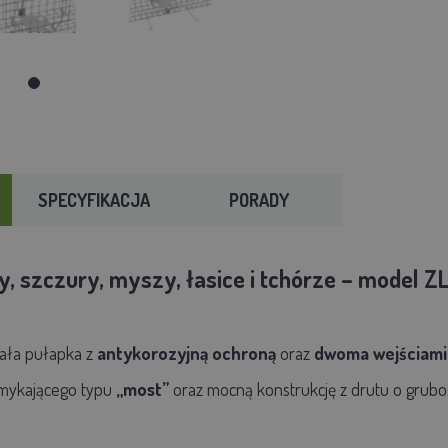
SPECYFIKACJA
PORADY
, szczury, myszy, łasice i tchórze – model 
wała pułapka z
antykorozyjną ochroną
oraz
dwoma wejściami
mykającego typu
„most”
oraz mocną konstrukcję z drutu o gruboś