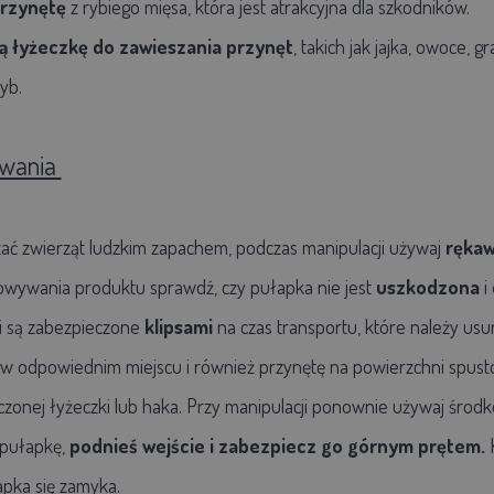
rzynętę
z rybiego mięsa, która jest atrakcyjna dla szkodników.
ą łyżeczkę do zawieszania przynęt
, takich jak jajka, owoce, 
yb.
owania
zać zwierząt ludzkim zapachem, podczas manipulacji używaj
rękaw
wywania produktu sprawdź, czy pułapka nie jest
uszkodzona
i
i są zabezpieczone
klipsami
na czas transportu, które należy us
w odpowiednim miejscu i również przynętę na powierzchni spustow
zonej łyżeczki lub haka. Przy manipulacji ponownie używaj śro
pułapkę,
podnieś wejście i zabezpiecz go górnym prętem.
apka się zamyka.