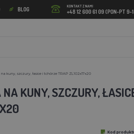
KONTAKT Z NAMI
O
BLOG
+48 12 600 61 09 (PON-PT 9-1
na kuny, szczury, łasice i tchórze TRAP ZL102x17x20
NA KUNY, SZCZURY, ŁASIC
7X20
Kod produkt