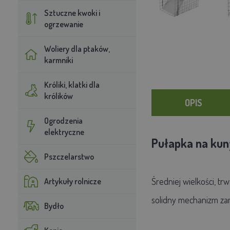
Sztuczne kwoki i
ogrzewanie
Woliery dla ptaków,
karmniki
Króliki, klatki dla
królików
OPIS
Ogrodzenia
elektryczne
Pułapka na kuny
Pszczelarstwo
Średniej wielkości, tr
Artykuły rolnicze
solidny mechanizm za
Bydło