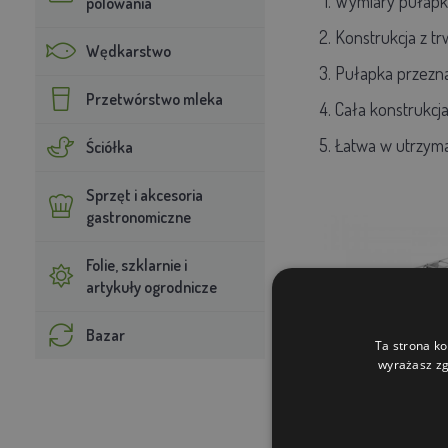
Wymiary pułapk
polowania
Konstrukcja z t
Wędkarstwo
Pułapka przezna
Przetwórstwo mleka
Cała konstrukcja
Łatwa w utrzyma
Ściółka
Sprzęt i akcesoria
gastronomiczne
Folie, szklarnie i
artykuły ogrodnicze
Bazar
Ta strona ko
wyrażasz zg