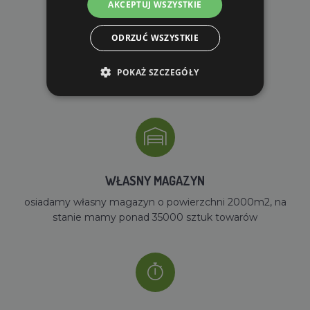
AKCEPTUJ WSZYSTKIE
ODRZUĆ WSZYSTKIE
DARMOWA WYSYŁKA
POKAŻ SZCZEGÓŁY
dla zamówień od 690 zł z VAT
WŁASNY MAGAZYN
osiadamy własny magazyn o powierzchni 2000m2, na
stanie mamy ponad 35000 sztuk towarów