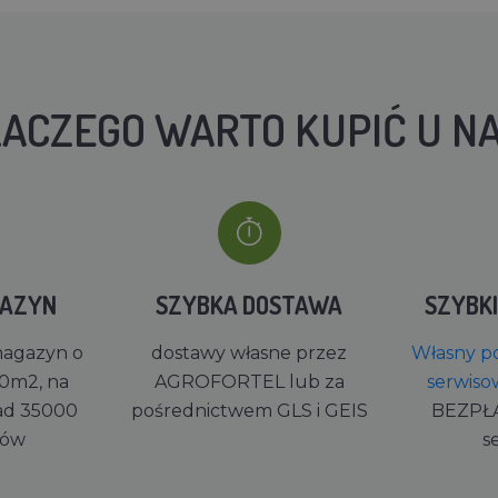
ACZEGO WARTO KUPIĆ U N
GAZYN
SZYBKA DOSTAWA
SZYBK
magazyn o
dostawy własne przez
Własny po
0m2, na
AGROFORTEL lub za
serwiso
ad 35000
pośrednictwem GLS i GEIS
BEZPŁ
rów
s