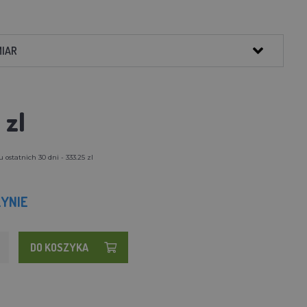
MIAR
 zl
ostatnich 30 dni - 333.25 zl
YNIE
DO KOSZYKA