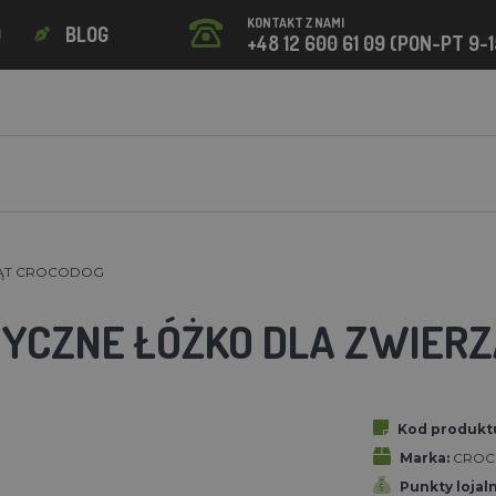
KONTAKT Z NAMI
O
BLOG
+48 12 600 61 09 (PON-PT 9-1
ZĄT CROCODOG
YCZNE ŁÓŻKO DLA ZWIER
Kod produkt
Marka:
CROC
Punkty lojal