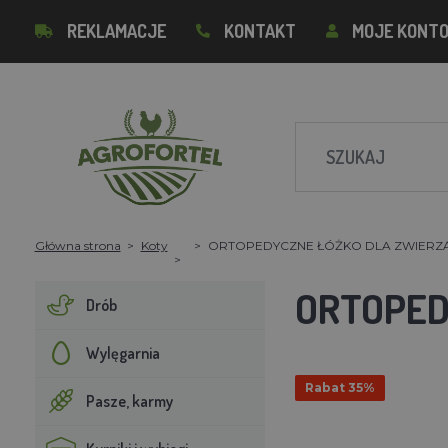
REKLAMACJE
KONTAKT
MOJE KONT
Główna strona
Koty
ORTOPEDYCZNE ŁÓŻKO DLA ZWIER
ORTOPED
Drób
Wylęgarnia
Rabat 35%
Pasze, karmy