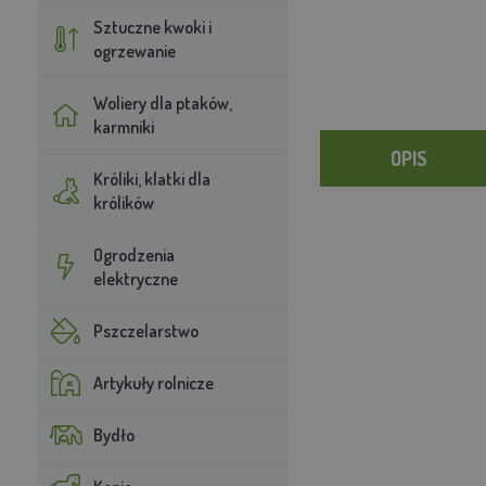
Sztuczne kwoki i
ogrzewanie
Woliery dla ptaków,
karmniki
OPIS
Króliki, klatki dla
królików
Ogrodzenia
elektryczne
Pszczelarstwo
Artykuły rolnicze
Bydło