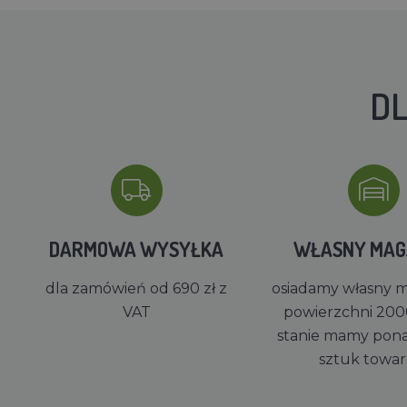
DL
DARMOWA WYSYŁKA
WŁASNY MA
dla zamówień od 690 zł z
osiadamy własny 
VAT
powierzchni 200
stanie mamy pon
sztuk towa