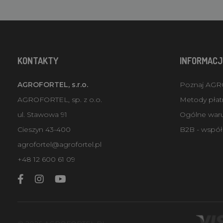
KONTAKTY
INFORMACJ
AGROFORTEL, s.r.o.
Poznaj AG
AGROFORTEL, sp. z o.o.
Metody płatn
ul. Stawowa 91
Ogólne war
Cieszyn 43-400
B2B - współ
agrofortel@agrofortel.pl
+48 12 600 61 09