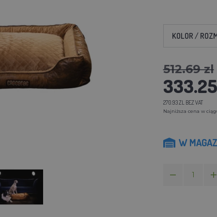
KOLOR / ROZ
512.69 zl
333.25
270.93 ZL BEZ VAT
Najniższa cena w ciągu 
W MAGAZ