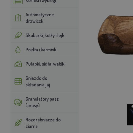
Kurniki i wybiegi
Automatyczne
drzwiczki
Skubarki, kotły i lejki
Poidła i karmniki
Pułapki, sidła, wabiki
Gniazdo do
składania jaj
Granulatory pasz
(prasy)
Rozdrabniacze do
ziarna