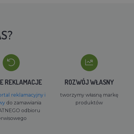
AS?
IE REKLAMACJE
ROZWÓJ WŁASNY
rtal reklamacyjny i
tworzymy własną markę
wy
do zamawiania
produktów
ATNEGO odbioru
erwisowego