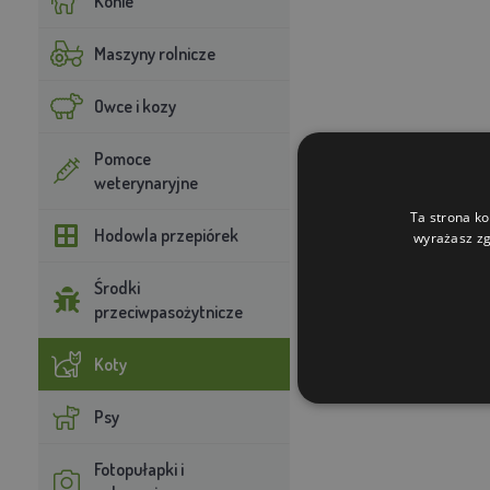
Konie
Maszyny rolnicze
Owce i kozy
Pomoce
weterynaryjne
Ta strona ko
Hodowla przepiórek
wyrażasz zg
Środki
przeciwpasożytnicze
Koty
Psy
Fotopułapki i