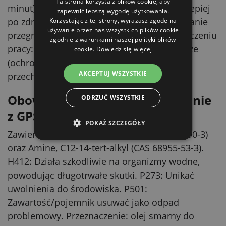
Ta strona korzysta z plików cookie, aby
minut) dokraplaj olej na głowicę tnącą, najlepiej
zapewnić lepszą wygodę użytkowania.
po zdmuchnięciu zanieczyszczeń (zapobieganie
Korzystając z tej strony, wyrażasz zgodę na
używanie przez nas wszystkich plików cookie
przegrzewaniu i tępieniu noży). 3) Po zakończeniu
zgodnie z warunkami naszej polityki plików
pracy: Nałóż olej na suche, oczyszczone noże
cookie.
Dowiedz się więcej
(ochrona przed korozją podczas
AKCEPTUJ WSZYSTKIE
przechowywania).
Obowiązkowe informacje zgodnie
ODRZUĆ WSZYSTKIE
z GPSR
POKAŻ SZCZEGÓŁY
Zawiera (Z)-oktadec-9-enylaminę (CAS 112-90-3)
oraz Amine, C12-14-tert-alkyl (CAS 68955-53-3).
H412: Działa szkodliwie na organizmy wodne,
powodując długotrwałe skutki. P273: Unikać
uwolnienia do środowiska. P501:
Zawartość/pojemnik usuwać jako odpad
problemowy. Przeznaczenie: olej smarny do