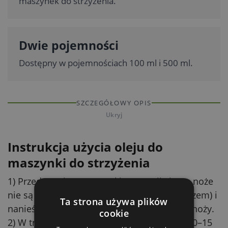
maszynek do strzyżenia.
Dwie pojemności
Dostępny w pojemnościach 100 ml i 500 ml.
SZCZEGÓŁOWY OPIS
Ukryj
Instrukcja użycia oleju do
maszynki do strzyżenia
1) Przed użyciem maszynki: Upewnij się, że noże
nie są zabrudzone (resztkami wełny lub kurzem) i
Ta strona używa plików
nanieś 2–3 krople oleju na ruchome części noży.
cookie
2) W trakcie strzyżenia: Regularnie (np. co 10–15