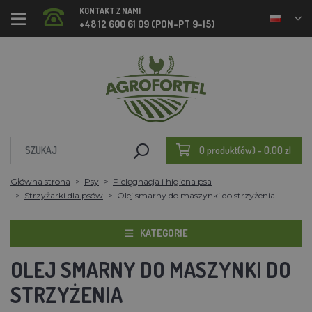
KONTAKT Z NAMI
+48 12 600 61 09 (PON-PT 9-15)
0 produkt(ów) - 0.00 zl
Główna strona
Psy
Pielęgnacja i higiena psa
Strzyżarki dla psów
Olej smarny do maszynki do strzyżenia
KATEGORIE
OLEJ SMARNY DO MASZYNKI DO
STRZYŻENIA