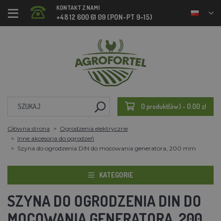
KONTAKT Z NAMI
+48 12 600 61 09 (PON-PT 9-15)
0 produkt(ów) - 0.00 zl
Główna strona
Ogrodzenia elektryczne
Inne akcesoria do ogrodzeń
Szyna do ogrodzenia DIN do mocowania generatora, 200 mm
KATEGORIE
SZYNA DO OGRODZENIA DIN DO
MOCOWANIA GENERATORA, 200