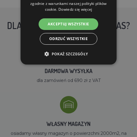
zgodnie z warunkami naszej polityki plików
cookie.
Dowiedz się więcej
DLACZEGO WARTO KUPIĆ U NAS?
AKCEPTUJ WSZYSTKIE
ODRZUĆ WSZYSTKIE
POKAŻ SZCZEGÓŁY
DARMOWA WYSYŁKA
dla zamówień od 690 zł z VAT
WŁASNY MAGAZYN
osiadamy własny magazyn o powierzchni 2000m2, na