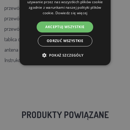
używanie przez nas wszystkich plików cookie
przewód uziemiający 150 cm (oko-oko)
zgodnie z warunkami naszej polityki plików
cookie.
Dowiedz się więcej
przewód połączeniowy 100 cm (oko-serce)
AKCEPTUJ WSZYSTKIE
przewód akumulatorowy DUO 1,7 m
tablica ostrzegawcza ogrodzenia
ODRZUĆ WSZYSTKIE
antena do generatora
POKAŻ SZCZEGÓŁY
Instrukcja obsługi
PRODUKTY POWIĄZANE