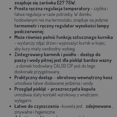
znajduje się żarówka E27 75W.
Prosta ręczna regulacja temperatury
– szybka i
łatwa regulacja w razie potrzeby. W domku
hodowlanym nie ma termostatu, znajduje się jedynie
termometr i ręczny regulator wysokości lampy
podczerwonej
.
Może również pełnić funkcję sztucznego kurnika
- wystarczy zdjąć drzwi i wyposażyć kurnik w kojec,
aby kury miały swobodny wybieg.
Zintegrowany karmnik i poidło
-
dostęp do
paszy i wody pitnej jest dla piskląt bardzo ważny
, a domek hodowlany CALDO CIP jest do tego
doskonale przygotowany.
Praktyczny dostęp
–
obrotowy wewnętrzny kosz
umożliwia łatwe dodawanie jedzenia i wody.
Przegląd piskląt
– przezroczysta kopuła
umożliwia stały kontakt wzrokowy z wnętrzem
wylęgarni.
Łatwe do czyszczenia
–kuweta jest
zdejmowane
,
zmywalne i higieniczne.