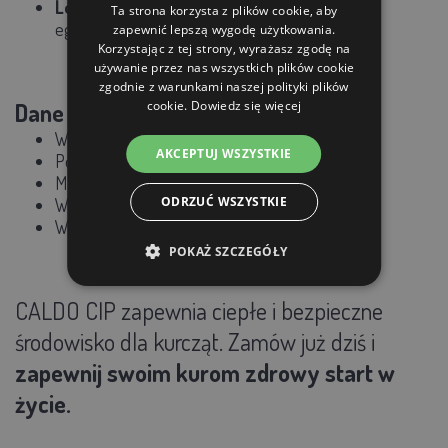
Leczenie lub kwarantanna
chorych zwierząt
Ta strona korzysta z plików cookie, aby
egzotycznych
zapewnić lepszą wygodę użytkowania.
Korzystając z tej strony, wyrażasz zgodę na
używanie przez nas wszystkich plików cookie
zgodnie z warunkami naszej polityki plików
cookie.
Dowiedz się więcej
Dane techniczne:
Wymiary: średnica 45 cm, wysokość 68 cm
AKCEPTUJ WSZYSTKIE
Pojemność: Maksymalnie 24 kurczaki
Materiał: Plastik nietoksyczny
ODRZUĆ WSZYSTKIE
Waga: 4,7 kg
Wymiary opakowania: 48,5 × 34,5 × 48,5 cm
POKAŻ SZCZEGÓŁY
CALDO CIP zapewnia ciepłe i bezpieczne
środowisko dla kurcząt. Zamów już dziś i
zapewnij swoim kurom zdrowy start w
życie.