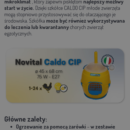
mikroklimat
, który zapewni pisklętom
najlepszy możliwy
start w życie.
Dzięki szkółce CALDO CIP młode zwierzęta
mogą stopniowo przystosowywać się do otaczającego je
środowiska. Szkółka
może być również wykorzystywana
do leczenia lub kwarantanny
chorych zwierząt
egzotycznych.
Główne zalety:
Ogrzewanie za pomocą żarówki
–
w zestawie