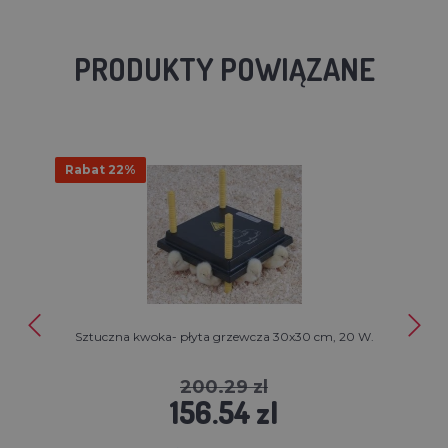
PRODUKTY POWIĄZANE
Rabat 22%
Sztuczna kwoka- płyta grzewcza 30x30 cm, 20 W.
200.29 zl
156.54 zl