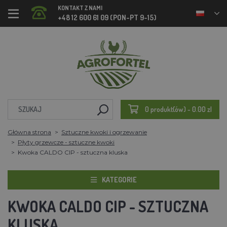
KONTAKT Z NAMI
+48 12 600 61 09 (PON-PT 9-15)
0 produkt(ów) - 0.00 zl
Główna strona
Sztuczne kwoki i ogrzewanie
Płyty grzewcze - sztuczne kwoki
Kwoka CALDO CIP - sztuczna kluska
KATEGORIE
KWOKA CALDO CIP - SZTUCZNA
KLUSKA