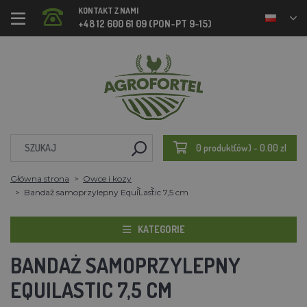
KONTAKT Z NAMI
+48 12 600 61 09 (PON-PT 9-15)
0 produkt(ów) - 0.00 zl
Główna strona
Owce i kozy
Bandaż samoprzylepny EquiLastic 7,5 cm
KATEGORIE
BANDAŻ SAMOPRZYLEPNY
EQUILASTIC 7,5 CM