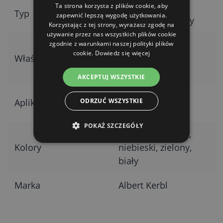
samoprzylepny
Ta strona korzysta z plików cookie, aby
Typ
zapewnić lepszą wygodę użytkowania.
bandaż elastyczny
Korzystając z tej strony, wyrażasz zgodę na
używanie przez nas wszystkich plików cookie
odporny na
zgodnie z warunkami naszej polityki plików
cookie.
Dowiedz się więcej
Właściwości
rozdarcie, lekki,
porowaty
AKCEPTUJ WSZYSTKIE
bez konieczności
ODRZUĆ WSZYSTKIE
Aplikacja
użycia klamerek
POKAŻ SZCZEGÓŁY
czarny, czerwony,
Kolory
niebieski, zielony,
biały
Marka
Albert Kerbl