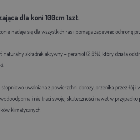
ająca dla koni 100cm 1szt.
konie nadaje się dla wszystkich ras i pomaga zapewnić ochronę p
 naturalny składnik aktywny – geraniol (2,6%), który działa ods
i.
 stopniowo uwalniana z powierzchni obroży, przenika przez łój i w
 wodoodporna i nie traci swojej skuteczności nawet w przypadku p
nków klimatycznych.