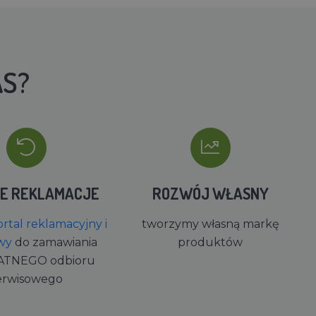
AS?
IE REKLAMACJE
ROZWÓJ WŁASNY
rtal reklamacyjny i
tworzymy własną markę
wy
do zamawiania
produktów
ATNEGO odbioru
erwisowego