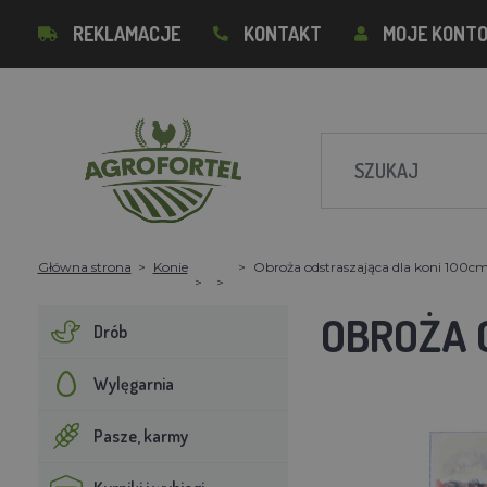
REKLAMACJE
KONTAKT
MOJE KONT
Główna strona
Konie
Obroża odstraszająca dla koni 100cm 
OBROŻA 
Drób
Wylęgarnia
Pasze, karmy