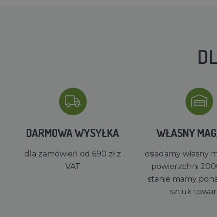
DL
DARMOWA WYSYŁKA
WŁASNY MA
dla zamówień od 690 zł z
osiadamy własny 
VAT
powierzchni 200
stanie mamy pon
sztuk towa