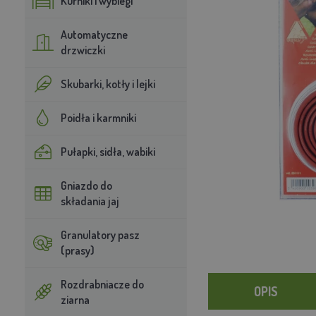
Kurniki i wybiegi
Automatyczne
drzwiczki
Skubarki, kotły i lejki
Poidła i karmniki
Pułapki, sidła, wabiki
Gniazdo do
składania jaj
Granulatory pasz
(prasy)
Rozdrabniacze do
OPIS
ziarna