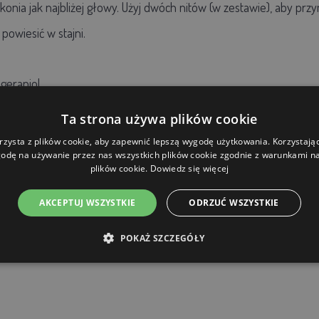
konia jak najbliżej głowy. Użyj dwóch nitów (w zestawie), aby pr
powiesić w stajni.
geraniol
rz (1050 mm) i 2 nity.
Ta strona używa plików cookie
rzysta z plików cookie, aby zapewnić lepszą wygodę użytkowania. Korzystając 
odę na używanie przez nas wszystkich plików cookie zgodnie z warunkami nas
plików cookie.
Dowiedz się więcej
AKCEPTUJ WSZYSTKIE
ODRZUĆ WSZYSTKIE
POKAŻ SZCZEGÓŁY