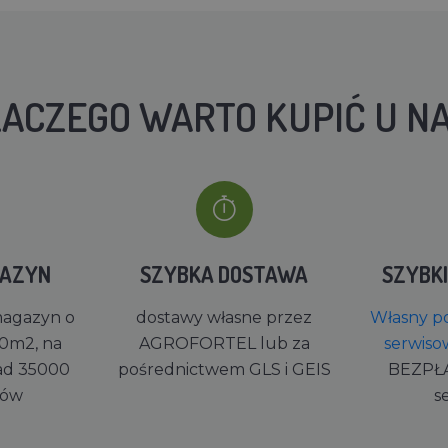
ACZEGO WARTO KUPIĆ U N
GAZYN
SZYBKA DOSTAWA
SZYBK
magazyn o
dostawy własne przez
Własny po
0m2, na
AGROFORTEL lub za
serwiso
ad 35000
pośrednictwem GLS i GEIS
BEZPŁ
rów
s