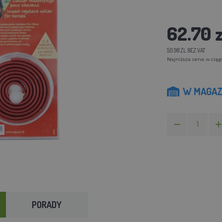
62.70 z
50.98 ZL BEZ VAT
Najniższa cena w ciągu
W MAGAZ
PORADY