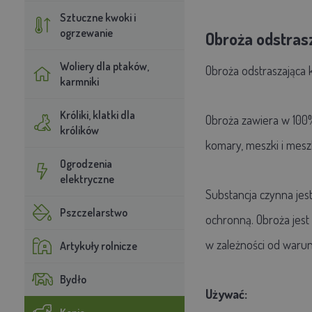
Sztuczne kwoki i
ogrzewanie
Obroża odstrasz
Woliery dla ptaków,
Obroża odstraszająca 
karmniki
Króliki, klatki dla
Obroża zawiera w 100%
królików
komary, meszki i meszk
Ogrodzenia
elektryczne
Substancja czynna jest
Pszczelarstwo
ochronną. Obroża jest
w zależności od waru
Artykuły rolnicze
Bydło
Używać: