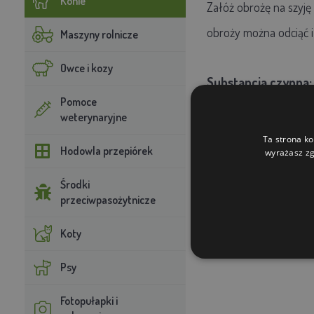
Konie
Załóż obrożę na szyję 
obroży można odciąć i 
Maszyny rolnicze
Owce i kozy
Substancja czynna:
Pomoce
Opakowanie:
1 kołnie
weterynaryjne
Ta strona ko
Hodowla przepiórek
wyrażasz zg
Środki
przeciwpasożytnicze
Koty
Psy
Fotopułapki i