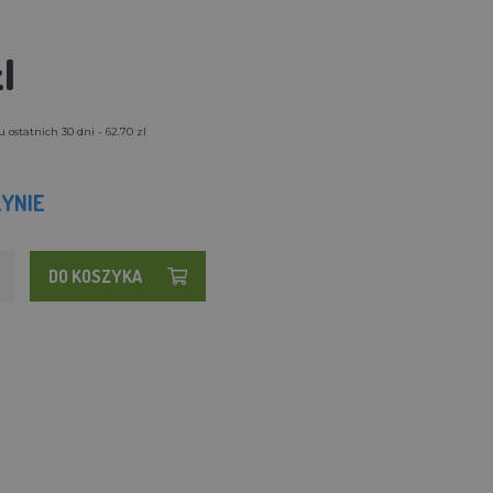
l
 ostatnich 30 dni - 62.70 zl
YNIE
DO KOSZYKA