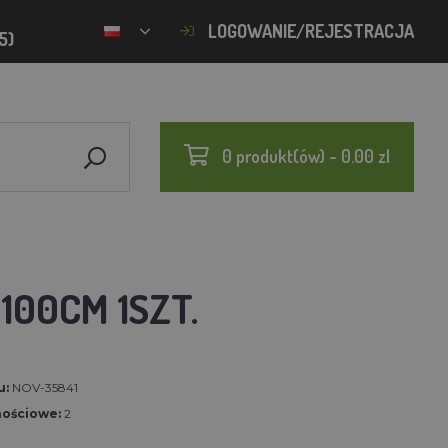
LOGOWANIE/REJESTRACJA
5)
0 produkt(ów) - 0.00 zl
100CM 1SZT.
u:
NOV-35841
nościowe:
2