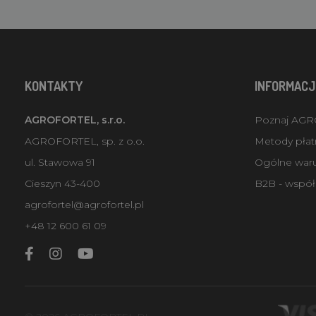
KONTAKTY
INFORMACJ
AGROFORTEL, s.r.o.
Poznaj AG
AGROFORTEL, sp. z o.o.
Metody płatn
ul. Stawowa 91
Ogólne war
Cieszyn 43-400
B2B - współ
agrofortel@agrofortel.pl
+48 12 600 61 09