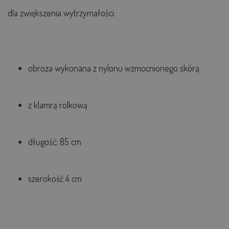
dla zwiększenia wytrzymałości.
obroża
wykonana
z
nylonu wzmocnionego skórą
z
klamrą
rolkową
długość: 85 cm
szerokość 4 cm