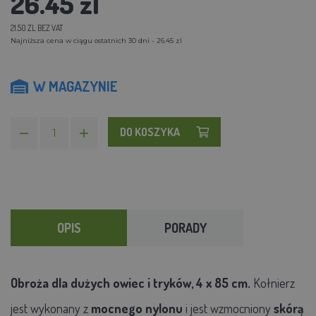
26.45 zl
21.50 ZL BEZ VAT
Najniższa cena w ciągu ostatnich 30 dni - 26.45 zl
W MAGAZYNIE
DO KOSZYKA
OPIS
PORADY
Obroża dla dużych owiec i tryków, 4 x 85 cm.
Kołnierz
jest wykonany z
mocnego nylonu
i jest wzmocniony
skórą