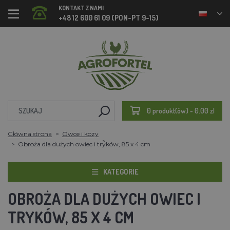
KONTAKT Z NAMI
+48 12 600 61 09 (PON-PT 9-15)
0 produkt(ów) - 0.00 zl
Główna strona
Owce i kozy
Obroża dla dużych owiec i tryków, 85 x 4 cm
KATEGORIE
OBROŻA DLA DUŻYCH OWIEC I
TRYKÓW, 85 X 4 CM