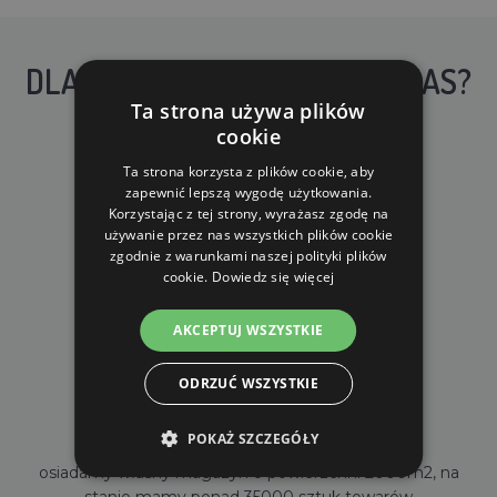
DLACZEGO WARTO KUPIĆ U NAS?
Ta strona używa plików
cookie
Ta strona korzysta z plików cookie, aby
zapewnić lepszą wygodę użytkowania.
Korzystając z tej strony, wyrażasz zgodę na
używanie przez nas wszystkich plików cookie
DARMOWA WYSYŁKA
zgodnie z warunkami naszej polityki plików
cookie.
Dowiedz się więcej
dla zamówień od 690 zł z VAT
AKCEPTUJ WSZYSTKIE
ODRZUĆ WSZYSTKIE
WŁASNY MAGAZYN
POKAŻ SZCZEGÓŁY
osiadamy własny magazyn o powierzchni 2000m2, na
stanie mamy ponad 35000 sztuk towarów