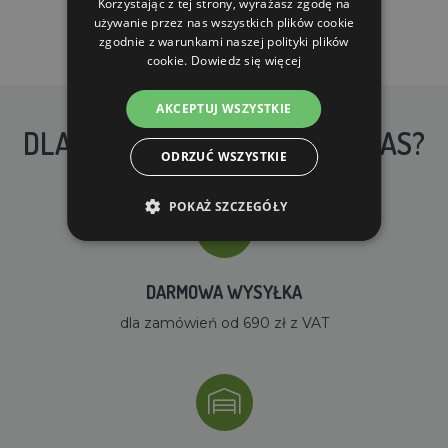
Korzystając z tej strony, wyrażasz zgodę na
używanie przez nas wszystkich plików cookie
zgodnie z warunkami naszej polityki plików
cookie.
Dowiedz się więcej
AKCEPTUJ WSZYSTKIE
DLACZEGO WARTO KUPIĆ U NAS?
ODRZUĆ WSZYSTKIE
POKAŻ SZCZEGÓŁY
DARMOWA WYSYŁKA
dla zamówień od 690 zł z VAT