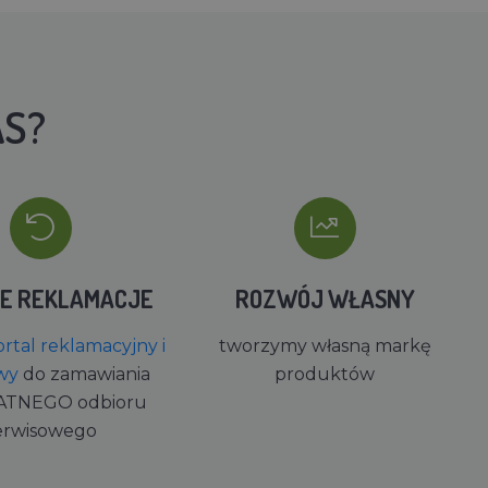
AS?
IE REKLAMACJE
ROZWÓJ WŁASNY
rtal reklamacyjny i
tworzymy własną markę
wy
do zamawiania
produktów
ATNEGO odbioru
erwisowego