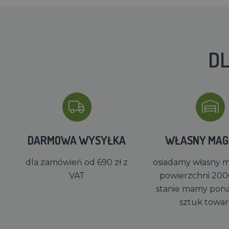
DL
DARMOWA WYSYŁKA
WŁASNY MA
dla zamówień od 690 zł z
osiadamy własny 
VAT
powierzchni 200
stanie mamy pon
sztuk towa