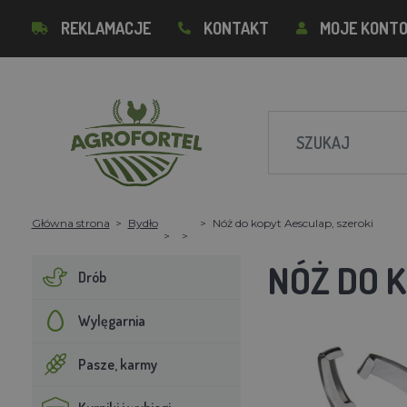
REKLAMACJE
KONTAKT
MOJE KONT
Główna strona
Bydło
Nóż do kopyt Aesculap, szeroki
NÓŻ DO 
Drób
Wylęgarnia
Pasze, karmy