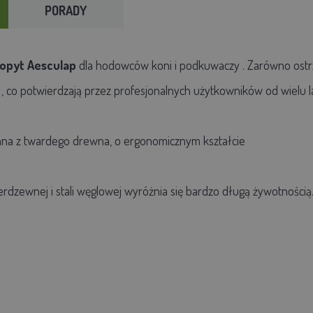
PORADY
kopyt
Aesculap
dla hodowców koni i podkuwaczy
.
Zarówno ostr
,
co potwierdzają
przez profesjonalnych użytkowników
od wielu l
na z twardego drewna, o ergonomicznym kształcie
nierdzewnej i stali węglowej wyróżnia się bardzo długą żywotnością