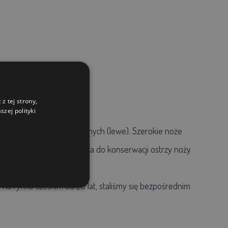
z tej strony,
zej polityki
) oraz dla osób leworęcznych (lewe). Szerokie noże
eż ostrzałki i stal ostrząca do konserwacji ostrzy noży
y na rynku czeskim od 23 lat, staliśmy się bezpośrednim