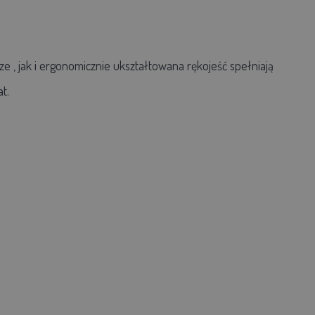
ze
, jak i
ergonomicznie ukształtowana rękojeść
spełniają
at.
.