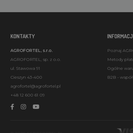
KONTAKTY
INFORMACJ
AGROFORTEL, s.r.o.
Poznaj AG
AGROFORTEL, sp. z o.o.
Metody płatn
ul. Stawowa 91
Ogólne war
Cieszyn 43-400
B2B - współ
agrofortel@agrofortel.pl
+48 12 600 61 09