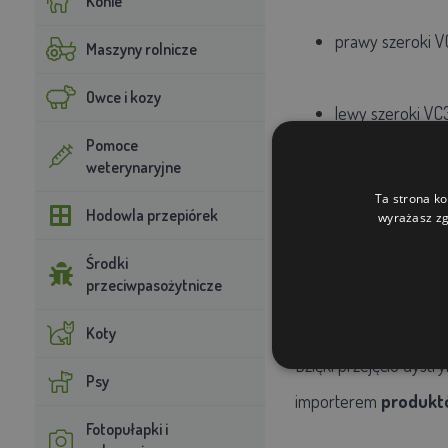
Konie
prawy szeroki 
Maszyny rolnicze
Owce i kozy
lewy szeroki V
Pomoce
weterynaryjne
dwustronny sze
Ta strona ko
Hodowla przepiórek
wyrażasz zg
W naszej ofercie znaj
Środki
przeciwpasożytnicze
idealnie trzymają stru
Koty
Dzięki przejęciu dystr
Psy
importerem
produktó
Fotopułapki i