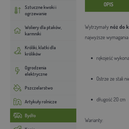
OPIS
Sztuczne kwoki i
ogrzewanie
Wytrzymały
nóż do 
Woliery dla ptaków,
karmniki
najwyższe
wymagania
Króliki, klatki dla
królików
rękojeść wykona
Ogrodzenia
elektryczne
Ostrze ze stali 
Pszczelarstwo
długość 20 cm
Artykuły rolnicze
Bydło
Warianty: