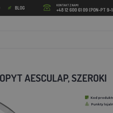
KONTAKT Z NAMI
O
BLOG
+48 12 600 61 09 (PON-PT 9-1
KOPYT AESCULAP, SZEROKI
Kod produkt
Punkty lojal