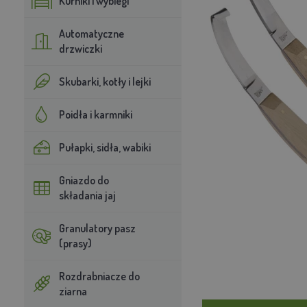
Kurniki i wybiegi
Automatyczne
drzwiczki
Skubarki, kotły i lejki
Poidła i karmniki
Pułapki, sidła, wabiki
Gniazdo do
składania jaj
Granulatory pasz
(prasy)
Rozdrabniacze do
ziarna