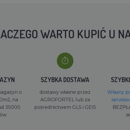
ACZEGO WARTO KUPIĆ U N
GAZYN
SZYBKA DOSTAWA
SZYBK
magazyn o
dostawy własne przez
Własny po
0m2, na
AGROFORTEL lub za
serwiso
ad 35000
pośrednictwem GLS i GEIS
BEZPŁ
rów
s