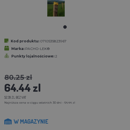
Kod produktu:
0710535823967
Marka:
PACHO-LEK®
Punkty lojalnościowe:
2
80.25 zl
64.44 zl
52.39 ZL BEZ VAT
Najniższa cena w ciągu ostatnich 30 dni - 64.44 zl
W MAGAZYNIE