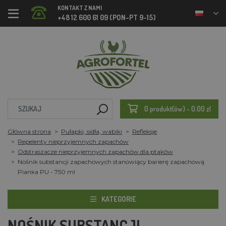
KONTAKT Z NAMI
+48 12 600 61 09 (PON-PT 9-15)
0 produkt(ów) - 0.00 zl
Główna strona
Pułapki, sidła, wabiki
Refleksje
Repelenty nieprzyjemnych zapachów
Odstraszacze nieprzyjemnych zapachów dla ptaków
Nośnik substancji zapachowych stanowiący barierę zapachową
Pianka PU - 750 ml
KATEGORIE
NOŚNIK SUBSTANCJI