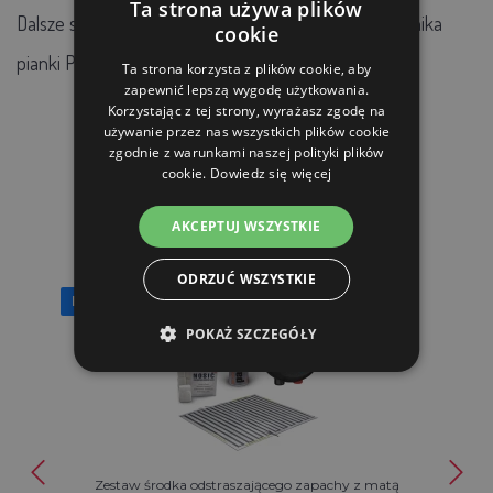
Ta strona używa plików
Dalsze szczegółowe informacje na temat składu nośnika
cookie
pianki PU można znaleźć w Karcie Charakterystyki.
Ta strona korzysta z plików cookie, aby
zapewnić lepszą wygodę użytkowania.
Korzystając z tej strony, wyrażasz zgodę na
używanie przez nas wszystkich plików cookie
zgodnie z warunkami naszej polityki plików
cookie.
Dowiedz się więcej
PRODUKTY POWIĄZANE
AKCEPTUJ WSZYSTKIE
ODRZUĆ WSZYSTKIE
Bezpłatna wysyłka
POKAŻ SZCZEGÓŁY
Zestaw środka odstraszającego zapachy z matą