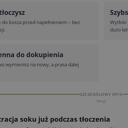
tłoczysz
Szybs
ę do kosza przed napełnieniem – bez
Wytłoki 
ji.
dużo łat
enna do dokupienia
wo wymienisz na nowy, a prasa dalej
SZCZEGÓŁOWY OPIS
Ukryj
tracja soku już podczas tłoczenia