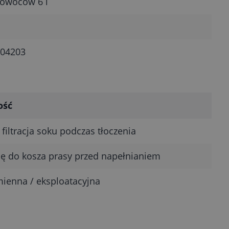
 owoców 6 l
04203
ość
 filtracja soku podczas tłoczenia
ię do kosza prasy przed napełnianiem
ienna / eksploatacyjna