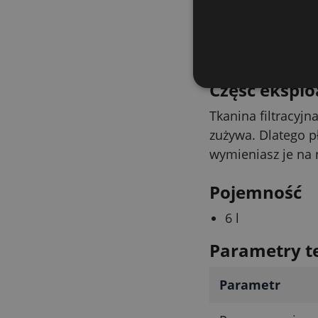
kompost. Kosz pra
sezonie tłoczenia,
kolejnymi partiam
Część eksplo
Tkanina filtracyj
zużywa. Dlatego p
wymieniasz je na n
Pojemność
6 l
Parametry t
Parametr