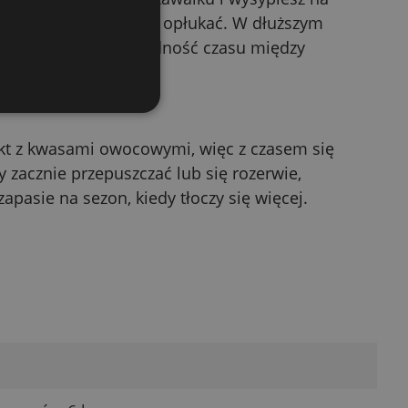
i zwykle wystarczy go opłukać. W dłuższym
daje to wyraźną oszczędność czasu między
takt z kwasami owocowymi, więc z czasem się
 zacznie przepuszczać lub się rozerwie,
apasie na sezon, kiedy tłoczy się więcej.