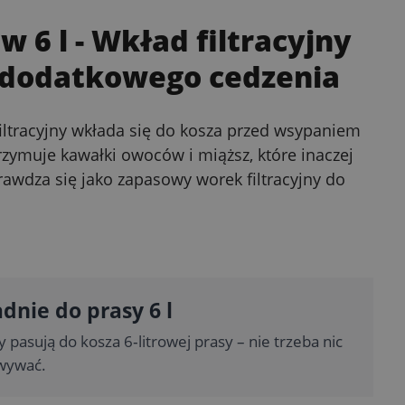
w 6 l
- Wkład filtracyjny
ez dodatkowego cedzenia
filtracyjny wkłada się do kosza przed wsypaniem
trzymuje kawałki owoców i miąższ, które inaczej
awdza się jako zapasowy worek filtracyjny do
dnie do prasy 6 l
pasują do kosza 6‑litrowej prasy – nie trzeba nic
wywać.