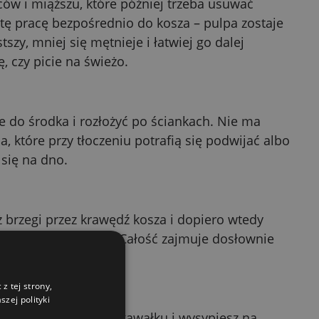
ów i miąższu, które później trzeba usuwać
ę pracę bezpośrednio do kosza – pulpa zostaje
tszy, mniej się mętnieje i łatwiej go dalej
, czy picie na świeżo.
je do środka i rozłożyć po ściankach. Nie ma
 które przy tłoczeniu potrafią się podwijać albo
 się na dno.
 brzegi przez krawędź kosza i dopiero wtedy
standardowy sposób. Całość zajmuje dosłownie
z tej strony,
zej polityki
yjmiesz je w jednym kawałku i wysypiesz na