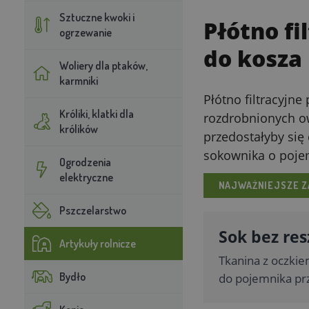
Sztuczne kwoki i
Płótno fi
ogrzewanie
do kosza 
Woliery dla ptaków,
karmniki
Płótno filtracyjn
Króliki, klatki dla
rozdrobnionych owo
królików
przedostałyby się
sokownika o pojem
Ogrodzenia
elektryczne
NAJWAŻNIEJSZE Z
Pszczelarstwo
Sok bez re
Artykuły rolnicze
Tkanina z oczki
Bydło
do pojemnika prz