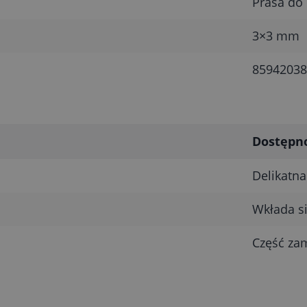
Prasa do
3×3 mm
85942038
Dostępn
Delikatna
Wkłada s
Część zam