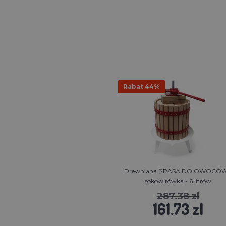
Rabat 44%
Drewniana PRASA DO OWOCÓW
sokowirówka - 6 litrów
287.38 zl
161.73 zl