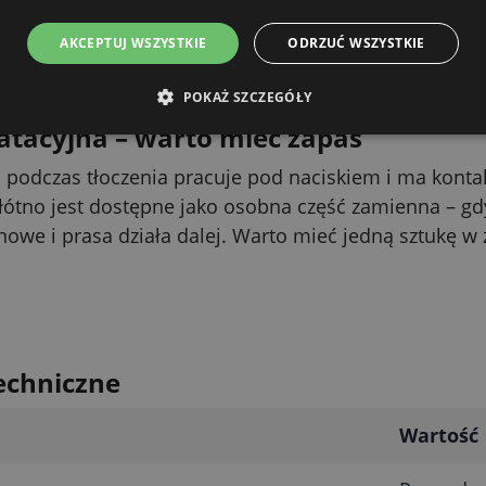
sy jest wtedy praktycznie bez przyklejonego miąższu 
AKCEPTUJ WSZYSTKIE
ODRZUĆ WSZYSTKIE
 gdy kosz napełnia się nawet kilka razy na godzinę, 
i.
POKAŻ SZCZEGÓŁY
atacyjna – warto mieć zapas
na podczas tłoczenia pracuje pod naciskiem i ma kon
łótno jest dostępne jako osobna część zamienna – gdy
owe i prasa działa dalej. Warto mieć jedną sztukę w z
echniczne
Wartość