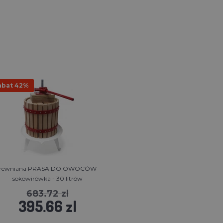
abat 42%
rewniana PRASA DO OWOCÓW -
sokowirówka - 30 litrów
683.72 zl
395.66 zl