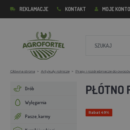
REKLAMACJE
KONTAKT
MOJE KONT
Główna strona
Artykuły rolnicze
Prasy i rozdrabniacze do owocó
PŁÓTNO 
Drób
Wylęgarnia
Rabat 49%
Pasze, karmy