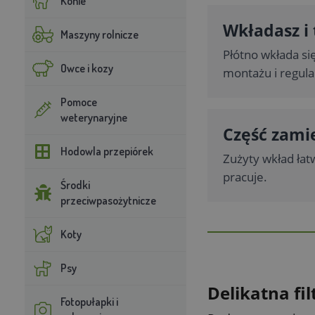
Konie
Wkładasz i 
Maszyny rolnicze
Płótno wkłada si
Owce i kozy
montażu i regulac
Pomoce
weterynaryjne
Część zami
Hodowla przepiórek
Zużyty wkład łat
pracuje.
Środki
przeciwpasożytnicze
Koty
Psy
Delikatna fil
Fotopułapki i