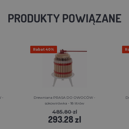
PRODUKTY POWIĄZANE
Rabat 40%
R
 -
Drewniana PRASA DO OWOCÓW -
D
sokowirówka - 18 litrów
485.80 zl
293.28 zl