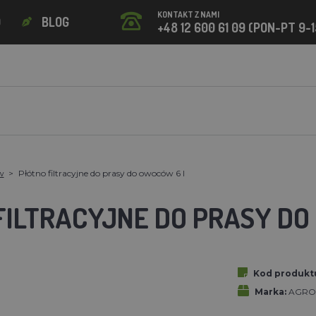
KONTAKT Z NAMI
O
BLOG
+48 12 600 61 09 (PON-PT 9-1
w
Płótno filtracyjne do prasy do owoców 6 l
FILTRACYJNE DO PRASY DO
Kod produkt
Marka:
AGROF