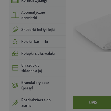
Kurniki i wybiegi
Automatyczne
drzwiczki
Skubarki, kotły i lejki
Poidła i karmniki
Pułapki, sidła, wabiki
Gniazdo do
składania jaj
Granulatory pasz
(prasy)
Rozdrabniacze do
OPIS
ziarna