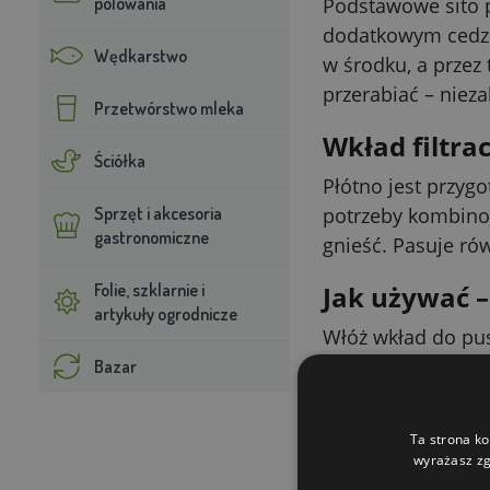
polowania
Podstawowe sito p
dodatkowym cedzen
Wędkarstwo
w środku, a przez 
przerabiać – nieza
Przetwórstwo mleka
Wkład filtra
Ściółka
Płótno jest przygo
Sprzęt i akcesoria
potrzeby kombinowa
gastronomiczne
gnieść. Pasuje rów
Folie, szklarnie i
Jak używać –
artykuły ogrodnicze
Włóż wkład do pus
wsyp rozdrobnione
Bazar
chwilę i nie wyma
Łatwiejsze c
Ta strona ko
wyrażasz zg
Po zakończeniu tł