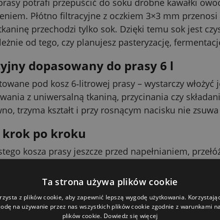
rasy potrafi przepuścić do soku drobne kawałki owoc
iem. Płótno filtracyjne z oczkiem 3×3 mm przenosi t
tkaninę przechodzi tylko sok. Dzięki temu sok jest czys
leżnie od tego, czy planujesz pasteryzację, fermentację
cyjny dopasowany do prasy 6 l
towane pod kosz 6‑litrowej prasy – wystarczy włożyć 
nia z uniwersalną tkaniną, przycinania czy składania,
no, trzyma kształt i przy rosnącym nacisku nie zsuwa
 krok po kroku
tego kosza prasy jeszcze przed napełnianiem, przełóż
 owoce. Następnie załóż płyty dociskowe i tłocz w 
ga żadnych narzędzi ani przeróbek sokownika.
Ta strona używa plików cookie
zyszczenie kosza po tłoczeniu
rzysta z plików cookie, aby zapewnić lepszą wygodę użytkowania. Korzystając 
odę na używanie przez nas wszystkich plików cookie zgodnie z warunkami nas
plików cookie.
Dowiedz się więcej
oczenia wytłoki zostają sprasowane w płótnie, więc w