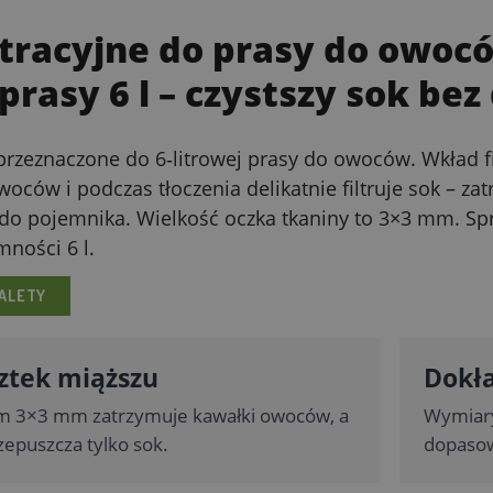
ltracyjne do prasy do owocó
prasy 6 l – czystszy sok b
e przeznaczone do 6‑litrowej prasy do owoców. Wkład 
ców i podczas tłoczenia delikatnie filtruje sok – za
 do pojemnika. Wielkość oczka tkaniny to 3×3 mm. Spr
ności 6 l.
ALETY
sztek miąższu
Dokła
em 3×3 mm zatrzymuje kawałki owoców, a
Wymiary 
epuszcza tylko sok.
dopaso