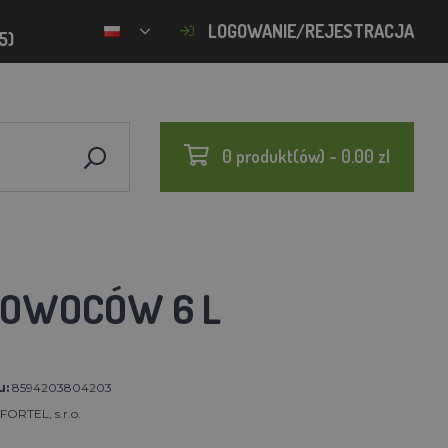
LOGOWANIE/REJESTRACJA
5)
0 produkt(ów) - 0.00 zl
 OWOCÓW 6 L
u:
8594203804203
ORTEL, s.r.o.