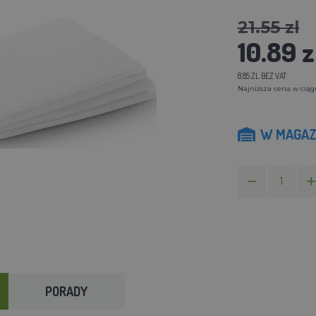
21.55 zl
10.89 z
8.85 ZL BEZ VAT
Najniższa cena w ciągu 
W MAGAZ
PORADY