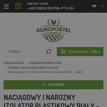
KONTAKT Z NAMI
+48 12 600 61 09 (PON-PT 9-15)
0 produkt(ów) - 0.00 zl
Główna strona
Ogrodzenia elektryczne
Izolatory do ogrodzeń elektrycznych
Naciągowy i narożny izolator plastikowy biały – „jajko”
KATEGORIE
NACIĄGOWY I NAROŻNY
IZOLATOR PLASTIKOWY BIAŁY –