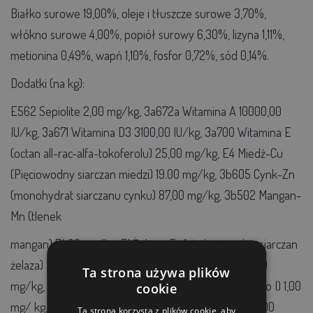
Białko surowe 19,00%, oleje i tłuszcze surowe 3,70%,
włókno surowe 4,00%, popiół surowy 6,30%, lizyna 1,11%,
metionina 0,49%, wapń 1,10%, fosfor 0,72%, sód 0,14%.
Dodatki (na kg):
E562 Sepiolite 2,00 mg/kg, 3a672a Witamina A 10000,00
IU/kg, 3a671 Witamina D3 3100,00 IU/kg, 3a700 Witamina E
(octan all-rac-alfa-tokoferolu) 25,00 mg/kg, E4 Miedź-Cu
(Pięciowodny siarczan miedzi) 19.00 mg/kg, 3b605 Cynk-Zn
(monohydrat siarczanu cynku) 87,00 mg/kg, 3b502 Mangan-
Mn (tlenek
mangan) 74,00 mg/kg, E1 Żelazo-Fe (siedmiowodny siarczan
żelaza) 50,00 mg/kg, E8 Selen-Se (selenin sodu) 0,40
Ta strona używa plików
mg/kg, 3b202 Bezwodny jodan wapnia Ca(JO3)2 (jako I) 1,00
cookie
mg/ kg, 4a11 Endo-1,4-beta-ksylanaza EC 3.2.1.8 1600,00
Ta strona korzysta z plików cookie, aby