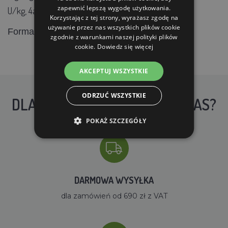
zapewnić lepszą wygodę użytkowania.
U/kg, 4a19 6-fitaza EC 3.1.3.26 500,00 FTU/kg.
Korzystając z tej strony, wyrażasz zgodę na
używanie przez nas wszystkich plików cookie
zgnieciona
Forma:
zgodnie z warunkami naszej polityki plików
cookie.
Dowiedz się więcej
AKCEPTUJ WSZYSTKIE
ODRZUĆ WSZYSTKIE
DLACZEGO WARTO KUPIĆ U NAS?
POKAŻ SZCZEGÓŁY
DARMOWA WYSYŁKA
dla zamówień od 690 zł z VAT