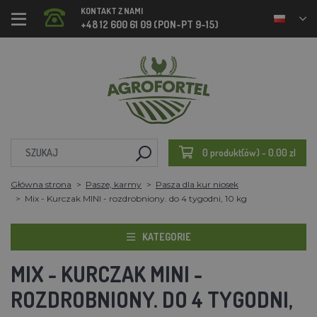
KONTAKT Z NAMI
+48 12 600 61 09 (PON-PT 9-15)
0 produkt(ów) - 0.00 zl
Główna strona
Pasze, karmy
Pasza dla kur niosek
Mix - Kurczak MINI - rozdrobniony. do 4 tygodni, 10 kg
KATEGORIE
MIX - KURCZAK MINI -
ROZDROBNIONY. DO 4 TYGODNI,