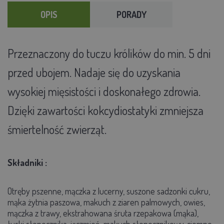
OPIS
PORADY
Przeznaczony do tuczu królików do min. 5 dni
przed ubojem. Nadaje się do uzyskania
wysokiej mięsistości i doskonałego zdrowia.
Dzięki zawartości kokcydiostatyki zmniejsza
śmiertelność zwierząt.
Składniki :
Otręby pszenne, mączka z lucerny, suszone sadzonki cukru,
mąka żytnia paszowa, makuch z ziaren palmowych, owies,
mączka z trawy, ekstrahowana śruta rzepakowa (mąka),
łuski słonecznika, jęczmień, makuch słonecznikowy, ciemne