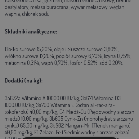
destylatory, melasa buraczana, wywar melasowy, węglan
wapnia, chlorek sodu.
Składniki analityczne:
Białko surowe 15,20%, oleje i tłuszcze surowe 3,80%,
włókno surowe 17,20%, popiół surowy 6,70%, lizyna 0,75%,
metionina 0,31%, wapń 0,70%, fosfor 0,52%, sód 0,20%.
Dodatki (na kg):
3a672a Witamina A 10000.00 IU/kg, 3a671 Witamina D3
1000.00 IU/kg, 3a700 Witamina E (octan all-rac-alfa-
tokoferolu) 40,00 mg/kg, E4 Miedź-Cu (Pięciowodny siarczan
miedzi) 10,00 mg/kg, 3b605 Cynk-Zn (monohydrat siarczanu
cynku) 65,00 mg/kg, 3b502 Mangan-Mn (Tlenek manganu)
40,00 mg/kg, E1 Żelazo-Fe (Siedmiowodny siarczan żelaza)
50,00 mg/kg, E8 Selen-Se (selenin sodu) 0,20 mg/kg,