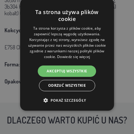
3b304 Kobalt-Co (powlekany granulowany bis(węglan)
Ta strona używa plików
kobalt) 0,20 mg/kg.
cookie
Ta strona korzysta z plików cookie, aby
Kokcydiostatyki i histomonostatyki:
zapewnić lepszą wygodę użytkowania.
Korzystając z tej strony, wyrażasz zgodę na
używanie przez nas wszystkich plików cookie
E758 Chlorowodorek robenidyny 65,00 mg/kg
zgodnie z warunkami naszej polityki plików
cookie.
Dowiedz się więcej
Forma:
granulki - 3,2 mm
AKCEPTUJ WSZYSTKIE
Opakowanie:
worek 10 kg lub 25 kg
ODRZUĆ WSZYSTKIE
POKAŻ SZCZEGÓŁY
DLACZEGO WARTO KUPIĆ U NAS?