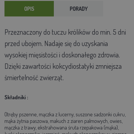
OPIS
PORADY
Przeznaczony do tuczu królików do min. 5 dni
przed ubojem. Nadaje się do uzyskania
wysokiej mięsistości i doskonałego zdrowia.
Dzięki zawartości kokcydiostatyki zmniejsza
śmiertelność zwierząt.
Składniki :
Otręby pszenne, mączka z lucerny, suszone sadzonki cukru,
mąka żytnia paszowa, makuch z ziaren palmowych, owies,
mączka z trawy, ekstrahowana śruta rzepakowa (mąka),
łuski słonecznika, jęczmień, makuch słonecznikowy, ciemne