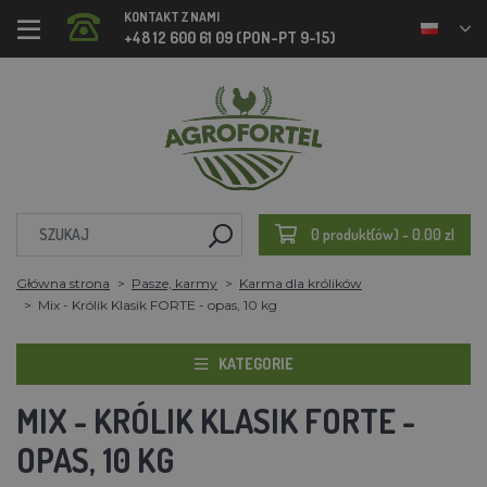
KONTAKT Z NAMI
+48 12 600 61 09 (PON-PT 9-15)
0 produkt(ów) - 0.00 zl
Główna strona
Pasze, karmy
Karma dla królików
Mix - Królik Klasik FORTE - opas, 10 kg
KATEGORIE
MIX - KRÓLIK KLASIK FORTE -
OPAS, 10 KG