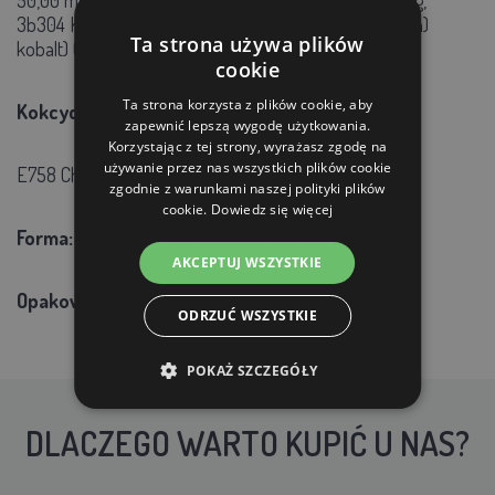
3b304 Kobalt-Co (powlekany granulowany bis(węglan)
Ta strona używa plików
kobalt) 0,20 mg/kg.
cookie
Ta strona korzysta z plików cookie, aby
Kokcydiostatyki i histomonostatyki:
zapewnić lepszą wygodę użytkowania.
Korzystając z tej strony, wyrażasz zgodę na
używanie przez nas wszystkich plików cookie
E758 Chlorowodorek robenidyny 65,00 mg/kg
zgodnie z warunkami naszej polityki plików
cookie.
Dowiedz się więcej
Forma:
granulki - 3,2 mm
AKCEPTUJ WSZYSTKIE
Opakowanie:
worek 10 kg lub 25 kg
ODRZUĆ WSZYSTKIE
POKAŻ SZCZEGÓŁY
DLACZEGO WARTO KUPIĆ U NAS?