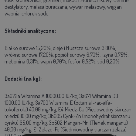
destylatory, melasa buraczana, wywar melasowy, węglan
wapnia, chlorek sodu.
Składniki analityczne:
Białko surowe 15,20%, oleje i tłuszcze surowe 3,80%,
włókno surowe 17,20%, popiół surowy 6,70%, lizyna 0,75%,
metionina 0,31%, wapń 0,70%, fosfor 0,52%, sód 0,20%.
Dodatki (na kg):
3a672a Witamina A 10000.00 IU/kg, 3a671 Witamina D3
1000.00 IU/kg, 3a700 Witamina E (octan all-rac-alfa-
tokoferolu) 40,00 mg/kg, E4 Miedź-Cu (Pięciowodny siarczan
miedzi) 10,00 mg/kg, 3b605 Cynk-Zn (monohydrat siarczanu
cynku) 65,00 mg/kg, 3b502 Mangan-Mn (Tlenek manganu)
40,00 mg/kg, E1 Żelazo-Fe (Siedmiowodny siarczan żelaza)
50,00 mg/kg, E8 Selen-Se (selenin sodu) 0,20 mg/kg,