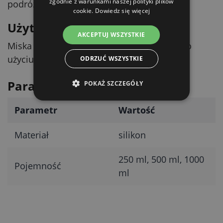
zgodnie z warunkami naszej polityki plików
podróżnego.
cookie.
Dowiedz się więcej
Użytkowanie i czyszczenie
AKCEPTUJ WSZYSTKIE
Miska ma antypoślizgową powierzchnię i po
użyciu łatwo ją wyczyścisz.
ODRZUĆ WSZYSTKIE
Parametry techniczne
POKAŻ SZCZEGÓŁY
Parametr
Wartość
Materiał
silikon
250 ml, 500 ml, 1000
Pojemność
ml