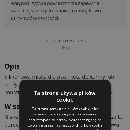
Antypoślizgowa powierzchnia zapewnia
stabilniejsze użytkowanie, a miskę łatwo
utrzymać w czystości.
SZCZEGÓŁOWY OPIS
Ukryj
Opis
Silikonowa miska dla psa i kota do karmy lub
wody. Jest lekka i solidna, a dzięki składanej
konstrukcji doskonale nadaje się na wyjazdy.
Ta strona używa plików
cookie
W sam raz w podróży
Ta strona korzysta z plików cookie, aby
zapewnić lepszą wygodę użytkowania.
Niska waga i możliwość złożenia sprawiają, że to
Korzystając z tej strony, wyrażasz zgodę na
poręczny dodatek do plecaka, auta lub zestawu
używanie przez nas wszystkich plików cookie