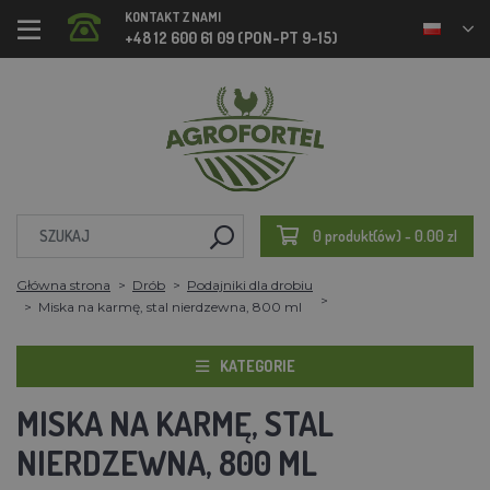
KONTAKT Z NAMI
+48 12 600 61 09 (PON-PT 9-15)
0 produkt(ów) - 0.00 zl
Główna strona
Drób
Podajniki dla drobiu
Miska na karmę, stal nierdzewna, 800 ml
KATEGORIE
MISKA NA KARMĘ, STAL
NIERDZEWNA, 800 ML