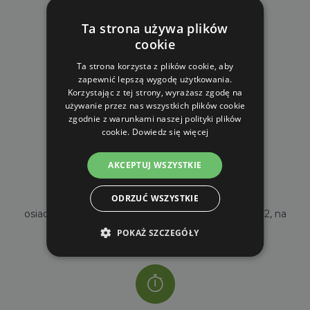
Ta strona używa plików
cookie
Ta strona korzysta z plików cookie, aby
DARMOWA WYSYŁKA
zapewnić lepszą wygodę użytkowania.
Korzystając z tej strony, wyrażasz zgodę na
dla zamówień od 690 zł z VAT
używanie przez nas wszystkich plików cookie
zgodnie z warunkami naszej polityki plików
cookie.
Dowiedz się więcej
AKCEPTUJ WSZYSTKIE
WŁASNY MAGAZYN
ODRZUĆ WSZYSTKIE
osiadamy własny magazyn o powierzchni 2000m2, na
stanie mamy ponad 35000 sztuk towarów
POKAŻ SZCZEGÓŁY