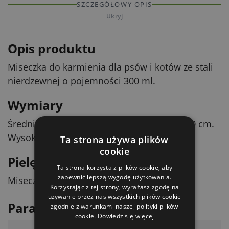
SZCZEGÓŁOWY OPIS
Ukryj
Opis produktu
Miseczka do karmienia dla psów i kotów ze stali
nierdzewnej o pojemności 300 ml.
Wymiary
Średnica górna: 13,8 cm. Średnica dolna: 10 cm.
Wysokość: 2,7 cm.
Ta strona używa plików
cookie
Pielęgnacja
Ta strona korzysta z plików cookie, aby
zapewnić lepszą wygodę użytkowania.
Miseczkę można myć w zmywarce.
Korzystając z tej strony, wyrażasz zgodę na
używanie przez nas wszystkich plików cookie
Parametry techniczne
zgodnie z warunkami naszej polityki plików
cookie.
Dowiedz się więcej