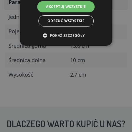
Parametr
Wartość
AKCEPTUJ WSZYSTKIE
Jednostka
szt.
ODRZUĆ WSZYSTKIE
Pojemność
300 ml
POKAŻ SZCZEGÓŁY
Średnica górna
13,8 cm
Średnica dolna
10 cm
Wysokość
2,7 cm
DLACZEGO WARTO KUPIĆ U NAS?