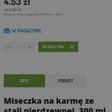
4.53 zl
3.68 ZL BEZ VAT
Najniższa cena w ciągu ostatnich 30 dni - 4.53 zl
W MAGAZYNIE
DO KOSZYKA
OPIS
PORADY
Miseczka na karmę ze
stali nierdzewnej, 300 ml