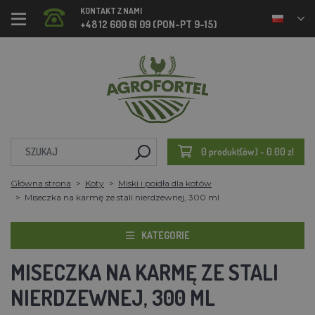
KONTAKT Z NAMI
+48 12 600 61 09 (PON-PT 9-15)
0 produkt(ów) - 0.00 zl
Główna strona
Koty
Miski i poidła dla kotów
Miseczka na karmę ze stali nierdzewnej, 300 ml
KATEGORIE
MISECZKA NA KARMĘ ZE STALI
NIERDZEWNEJ, 300 ML