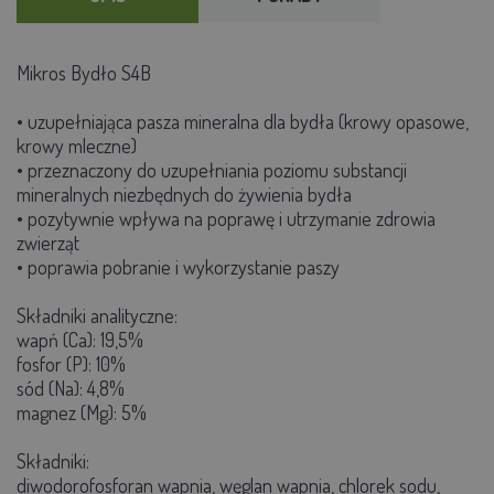
Mikros Bydło S4B
• uzupełniająca pasza mineralna dla bydła (krowy opasowe,
krowy mleczne)
• przeznaczony do uzupełniania poziomu substancji
mineralnych niezbędnych do żywienia bydła
• pozytywnie wpływa na poprawę i utrzymanie zdrowia
zwierząt
• poprawia pobranie i wykorzystanie paszy
Składniki analityczne:
wapń (Ca): 19,5%
fosfor (P): 10%
sód (Na): 4,8%
magnez (Mg): 5%
Składniki:
diwodorofosforan wapnia, węglan wapnia, chlorek sodu,