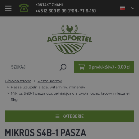
KONTAKT Z NAMI
+48 12 600 61 09 (PON-PT 9-15)
0 produkt(ów) - 0.00 zl
Główna strona
Pasze, karmy
Pasza uzupełniająca, witaminy, minerały
Mikros S4B-1 pasza uzupełniająca dla bydła (opas, krowy mleczne)
3kg
KATEGORIE
MIKROS S4B-1 PASZA