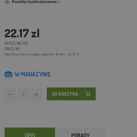
Punkty lojalnościowe:
1
22.17 zl
20.53 ZL BEZ VAT
7.39 ZL/KG
Najniższa cena w ciągu ostatnich 30 dni - 22.17 zl
W MAGAZYNIE
DO KOSZYKA
OPIS
PORADY