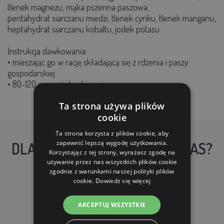
tlenek magnezu, mąka pszenna paszowa,
pentahydrat siarczanu miedzi, tlenek cynku, tlenek manganu,
heptahydrat siarczanu kobaltu, jodek potasu
Instrukcja dawkowania:
• mieszając go w rację składającą się z rdzenia i paszy
gospodarskiej
• 80-120 g na sztukę dziennie
Ta strona używa plików
cookie
Ta strona korzysta z plików cookie, aby
zapewnić lepszą wygodę użytkowania.
DLACZEGO WARTO KUPIĆ U NAS?
Korzystając z tej strony, wyrażasz zgodę na
używanie przez nas wszystkich plików cookie
zgodnie z warunkami naszej polityki plików
cookie.
Dowiedz się więcej
AKCEPTUJ WSZYSTKIE
DARMOWA WYSYŁKA