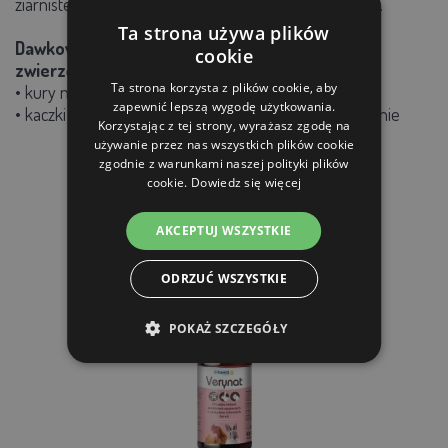
ziarnistej i zwierzęcej poprzez dokładne wymieszanie.
Ta strona używa plików
Dawkowanie w zależności od wielkości i wieku
cookie
zwierzęcia:
Ta strona korzysta z plików cookie, aby
• kury nioski: 70 - 100 g na 10 sztuk dziennie
zapewnić lepszą wygodę użytkowania.
• kaczki hodowlane, gęsi nioski: 90 g na 10 sztuk dziennie
Korzystając z tej strony, wyrażasz zgodę na
używanie przez nas wszystkich plików cookie
zgodnie z warunkami naszej polityki plików
cookie.
Dowiedz się więcej
PRODUKTY POWIĄZANE
AKCEPTUJ WSZYSTKIE
ODRZUĆ WSZYSTKIE
POKAŻ SZCZEGÓŁY