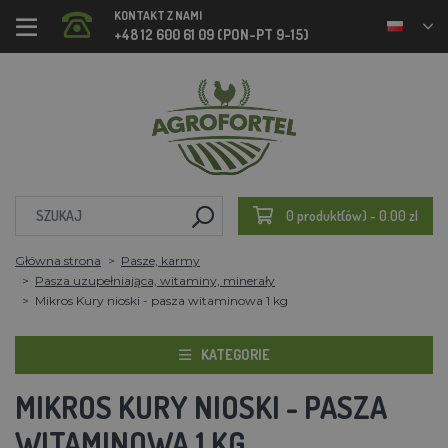
KONTAKT Z NAMI
+48 12 600 61 09 (PON-PT 9-15)
0 produkt(ów) - 0.00 zl
Główna strona
Pasze, karmy
Pasza uzupełniająca, witaminy, minerały
Mikros Kury nioski - pasza witaminowa 1 kg
KATEGORIE
MIKROS KURY NIOSKI - PASZA
WITAMINOWA 1 KG