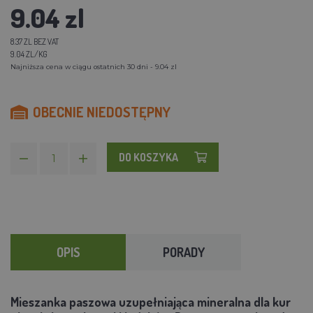
9.04 zl
8.37 ZL BEZ VAT
9.04 ZL/KG
Najniższa cena w ciągu ostatnich 30 dni - 9.04 zl
OBECNIE NIEDOSTĘPNY
DO KOSZYKA
OPIS
PORADY
Mieszanka paszowa uzupełniająca mineralna dla kur