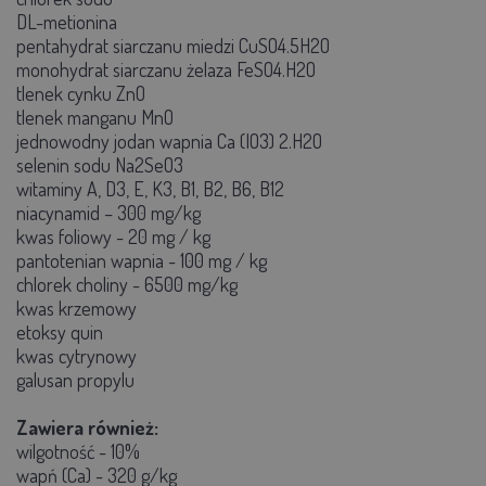
DL-metionina
pentahydrat siarczanu miedzi CuSO4.5H2O
monohydrat siarczanu żelaza FeSO4.H2O
tlenek cynku ZnO
tlenek manganu MnO
jednowodny jodan wapnia Ca (IO3) 2.H2O
selenin sodu Na2SeO3
witaminy A, D3, E, K3, B1, B2, B6, B12
niacynamid – 300 mg/kg
kwas foliowy - 20 mg / kg
pantotenian wapnia - 100 mg / kg
chlorek choliny - 6500 mg/kg
kwas krzemowy
etoksy quin
kwas cytrynowy
galusan propylu
Zawiera również:
wilgotność - 10%
wapń (Ca) - 320 g/kg