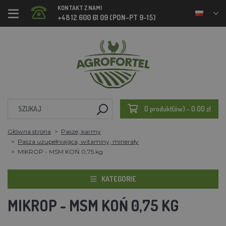
KONTAKT Z NAMI
+48 12 600 61 09 (PON-PT 9-15)
0 produkt(ów) - 0.00 zl
Główna strona
Pasze, karmy
Pasza uzupełniająca, witaminy, minerały
MIKROP - MSM KOŃ 0,75 kg
KATEGORIE
MIKROP - MSM KOŃ 0,75 KG