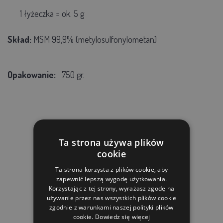
1 łyżeczka = ok. 5 g
Skład:
MSM 99,9% (metylosulfonylometan)
Opakowanie:
750 gr.
PRODUKTY POWIĄZANE
Ta strona używa plików
cookie
Ta strona korzysta z plików cookie, aby
zapewnić lepszą wygodę użytkowania.
Korzystając z tej strony, wyrażasz zgodę na
używanie przez nas wszystkich plików cookie
zgodnie z warunkami naszej polityki plików
cookie.
Dowiedz się więcej