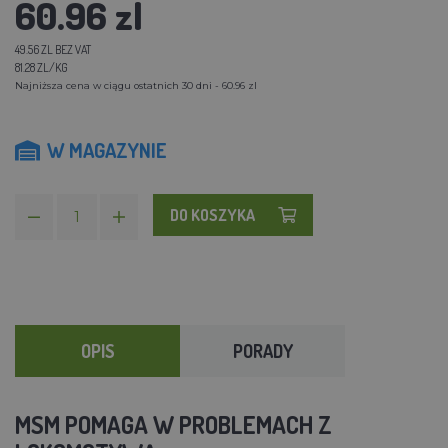
60.96 zl
49.56 ZL BEZ VAT
81.28 ZL/KG
Najniższa cena w ciągu ostatnich 30 dni - 60.96 zl
W MAGAZYNIE
DO KOSZYKA
OPIS
PORADY
MSM POMAGA W PROBLEMACH Z