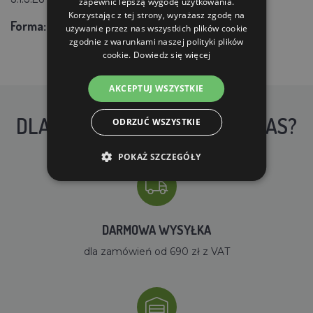
zapewnić lepszą wygodę użytkowania.
Korzystając z tej strony, wyrażasz zgodę na
Forma:
granulki - 3,2 mm
używanie przez nas wszystkich plików cookie
zgodnie z warunkami naszej polityki plików
cookie.
Dowiedz się więcej
AKCEPTUJ WSZYSTKIE
DLACZEGO WARTO KUPIĆ U NAS?
ODRZUĆ WSZYSTKIE
POKAŻ SZCZEGÓŁY
DARMOWA WYSYŁKA
dla zamówień od 690 zł z VAT