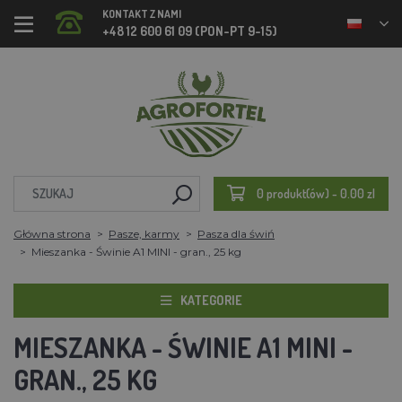
KONTAKT Z NAMI
+48 12 600 61 09 (PON-PT 9-15)
0 produkt(ów) - 0.00 zl
Główna strona
Pasze, karmy
Pasza dla świń
Mieszanka - Świnie A1 MINI - gran., 25 kg
KATEGORIE
MIESZANKA - ŚWINIE A1 MINI -
GRAN., 25 KG