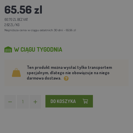
65.56 zl
60.70 ZL BEZ VAT
2.62 ZL/KG
Najniższa cena w ciągu ostatnich 30 dni - 65.56 zl
W CIĄGU TYGODNIA
Ten produkt można wysłać tylko transportem
specjalnym, dlatego nie obowiązuje na niego
darmowa dostawa.
DO KOSZYKA