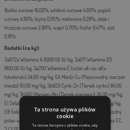
Białko surowe 16,00%, włókno surowe 4,60%, popiół
surowy 4,90%, lizyna 0,95%, metionina 0,28%, oleje i
tłuszcze surowe 2,80%, wapń 0,70%, fosfor 0,47%, sód
0,18%.
Dodatki (na kg):
3a672a Witamina A 8000.00 IU/kg, 3a671 Witamina D3
1800,00 IU/kg, 3a700 Witamina E (octan all-rac-alfa-
tokoferolu) 24,00 mg/kg, E4 Miedź-Cu (Pięciowodny siarczan
miedzi) 151,00 mg/kg, 3b603 Cynk-Zn (Tlenek cynku) 84,00
mg/kg, 3b502 Mangan-Mn (Tlenek manganu) 36,00 mg/kg,
E1 Żelazo-Fe (Siedmiowodny siarczan żelaza) 96,00 mg/kg,
Ta strona używa plików
E8 Selen-Se (selenin sodu) 0,30 mg /kg, 3b202 Bezwodny
cookie
jodan wapnia Ca(JO3)2 (jako I) 1,00 mg/kg, 4a19 6-fitaza EC
Ta strona korzysta z plików cookie, aby
3.1.3.26 503,00 FTU/kg.