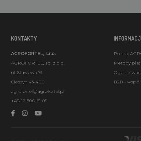
KONTAKTY
INFORMACJ
AGROFORTEL, s.r.o.
Poznaj AG
AGROFORTEL, sp. z o.o.
Metody płatn
ul. Stawowa 91
Ogólne war
Cieszyn 43-400
B2B - współ
agrofortel@agrofortel.pl
+48 12 600 61 09