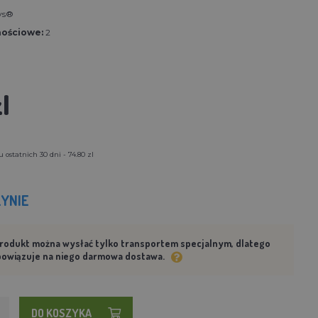
ys®
nościowe:
2
l
 ostatnich 30 dni - 74.80 zl
YNIE
rodukt można wysłać tylko transportem specjalnym, dlatego
bowiązuje na niego darmowa dostawa.
DO KOSZYKA