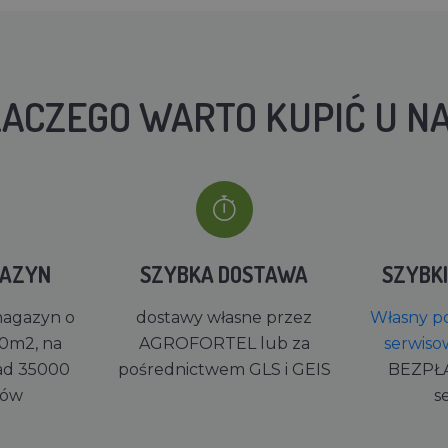
ACZEGO WARTO KUPIĆ U N
GAZYN
SZYBKA DOSTAWA
SZYBK
magazyn o
dostawy własne przez
Własny po
0m2, na
AGROFORTEL lub za
serwiso
ad 35000
pośrednictwem GLS i GEIS
BEZPŁ
rów
s