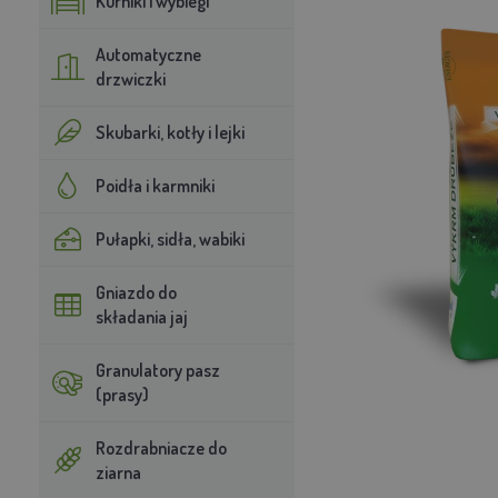
Kurniki i wybiegi
Automatyczne
drzwiczki
Skubarki, kotły i lejki
Poidła i karmniki
Pułapki, sidła, wabiki
Gniazdo do
składania jaj
Granulatory pasz
(prasy)
Rozdrabniacze do
ziarna