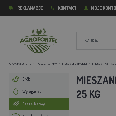
REKLAMACJE
KONTAKT
MOJE KONT
Główna strona
Pasze, karmy
Pasza dla drobiu
Mieszanka - Kac
MIESZANK
Drób
25 KG
Wylęgarnia
Pasze, karmy