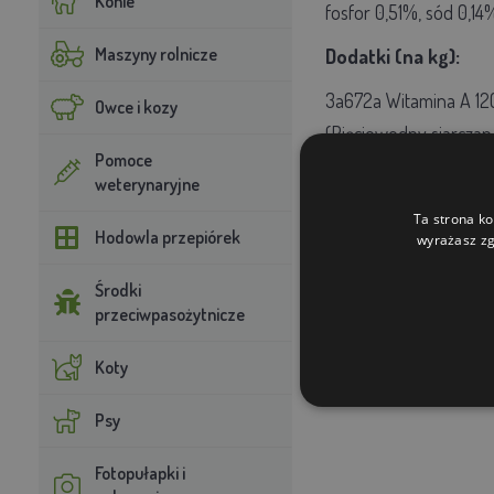
Konie
fosfor 0,51%, sód 0,14
Maszyny rolnicze
Dodatki (na kg):
3a672a Witamina A 120
Owce i kozy
(Pięciowodny siarcza
Pomoce
mg/kg, E1 Żelazo-Fe 
weterynaryjne
Ca(JO3)2 (jako I) 2,00
Ta strona ko
Hodowla przepiórek
wyrażasz zg
Forma: rozdrobnion
Środki
przeciwpasożytnicze
Koty
Psy
Fotopułapki i