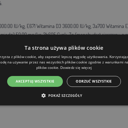
%.
00.00 IU/kg, E671 Witamina D3 3600.00 IU/kg, 3a700 Witamina E (
n miedzi) 50,00 mg/kg, 3b605 Cynk-Zn (monohydrat siarczanu c
(Siedmiowodny siarczan żelaza) 50,00 mg/kg, E8 Selen-Se (sele
Ta strona używa plików cookie
 mg/kg, 4a11 Endo-1,4-beta-ksylanaza EC 3.2 .1.8 1624,00 U/kg, 4a1
rzysta z plików cookie, aby zapewnić lepszą wygodę użytkowania. Korzystając 
odę na używanie przez nas wszystkich plików cookie zgodnie z warunkami nas
a
plików cookie.
Dowiedz się więcej
AKCEPTUJ WSZYSTKIE
ODRZUĆ WSZYSTKIE
POKAŻ SZCZEGÓŁY