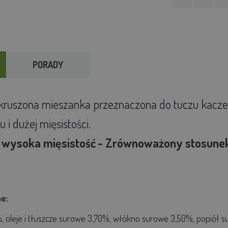
PORADY
 kruszona mieszanka przeznaczona do tuczu kaczek i
 i dużej mięsistości.
i wysoka mięsistość
- Zrównoważony stosunek
ne:
 oleje i tłuszcze surowe 3,70%, włókno surowe 3,50%, popiół su