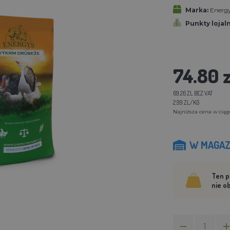
Marka:
Energ
Punkty lojal
74.80 z
69.26 ZL BEZ VAT
2.99 ZL/KG
Najniższa cena w ciągu
W MAGAZ
Ten p
nie o