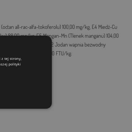
octan all-rac-alfa-tokoferolu) 100,00 mg/kg, E4 Miedź-Cu
ynku) 88,00 mg/kg, E5 Mangan-Mn (Tlenek manganu) 104,00
nin sodu) 0,40 mg/kg, 3b202 Jodan wapnia bezwodny
9 6-fitaza EC 3.1.3.26 508,00 FTU/kg.
z tej strony,
zej polityki