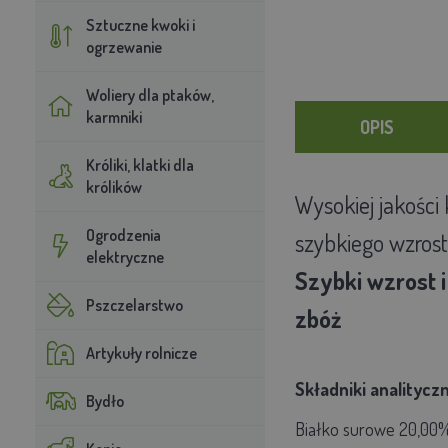
Sztuczne kwoki i
ogrzewanie
Woliery dla ptaków,
karmniki
OPIS
Króliki, klatki dla
królików
Wysokiej jakości
Ogrodzenia
szybkiego wzrostu
elektryczne
Szybki wzrost 
Pszczelarstwo
zbóż
Artykuły rolnicze
Składniki analitycz
Bydło
Białko surowe 20,00%,