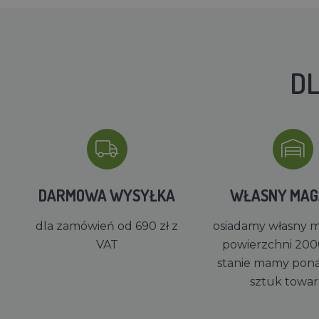
DL
DARMOWA WYSYŁKA
WŁASNY MA
dla zamówień od 690 zł z
osiadamy własny 
VAT
powierzchni 200
stanie mamy pon
sztuk towa