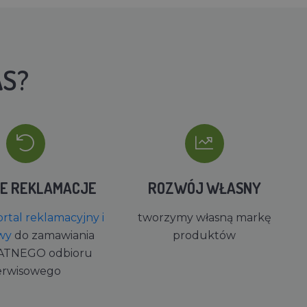
AS?
IE REKLAMACJE
ROZWÓJ WŁASNY
rtal reklamacyjny i
tworzymy własną markę
wy
do zamawiania
produktów
ATNEGO odbioru
erwisowego