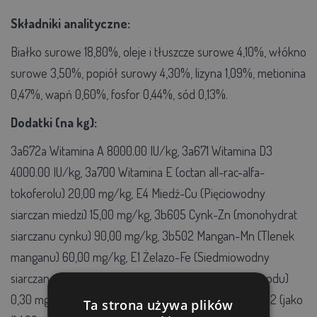
Składniki analityczne:
Białko surowe 18,80%, oleje i tłuszcze surowe 4,10%, włókno
surowe 3,50%, popiół surowy 4,30%, lizyna 1,09%, metionina
0,47%, wapń 0,60%, fosfor 0,44%, sód 0,13%.
Dodatki (na kg):
3a672a Witamina A 8000.00 IU/kg, 3a671 Witamina D3
4000.00 IU/kg, 3a700 Witamina E (octan all-rac-alfa-
tokoferolu) 20,00 mg/kg, E4 Miedź-Cu (Pięciowodny
siarczan miedzi) 15,00 mg/kg, 3b605 Cynk-Zn (monohydrat
siarczanu cynku) 90,00 mg/kg, 3b502 Mangan-Mn (Tlenek
manganu) 60,00 mg/kg, E1 Żelazo-Fe (Siedmiowodny
siarczan żelaza) 40,00 mg/kg, E8 Selen-Se (selenin sodu)
0,30 mg/kg, 3b202 Jodan wapnia bezwodny Ca(JO3)2 (jako
Ta strona używa plików