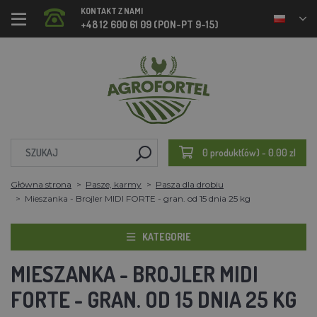
KONTAKT Z NAMI
+48 12 600 61 09 (PON-PT 9-15)
0 produkt(ów) - 0.00 zl
Główna strona
Pasze, karmy
Pasza dla drobiu
Mieszanka - Brojler MIDI FORTE - gran. od 15 dnia 25 kg
KATEGORIE
MIESZANKA - BROJLER MIDI
FORTE - GRAN. OD 15 DNIA 25 KG